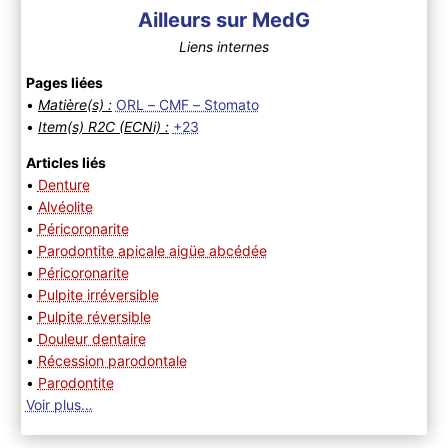
Ailleurs sur MedG
Liens internes
Pages liées
•
Matière(s) :
ORL – CMF – Stomato
•
Item(s) R2C (ECNi) :
+23
Articles liés
•
Denture
•
Alvéolite
•
Péricoronarite
•
Parodontite apicale aigüe abcédée
•
Péricoronarite
•
Pulpite irréversible
•
Pulpite réversible
•
Douleur dentaire
•
Récession parodontale
•
Parodontite
Voir plus…