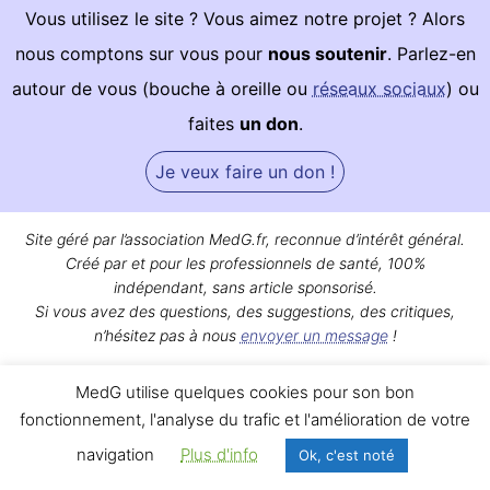
Vous utilisez le site ? Vous aimez notre projet ? Alors
nous comptons sur vous pour
nous soutenir
. Parlez-en
autour de vous (bouche à oreille ou
réseaux sociaux
) ou
faites
un don
.
Je veux faire un don !
Site géré par l’association MedG.fr, reconnue d’intérêt général.
Créé par et pour les professionnels de santé, 100%
indépendant, sans article sponsorisé.
Si vous avez des questions, des suggestions, des critiques,
n’hésitez pas à nous
envoyer un message
!
Bon surf sur MedG !
MedG utilise quelques cookies pour son bon
Qui sommes-nous ?
|
Mentions légales
|
Contact
fonctionnement, l'analyse du trafic et l'amélioration de votre
navigation
Plus d'info
Ok, c'est noté