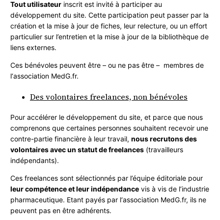
Personnes concernées
Tout utilisateur
inscrit est invité à participer au
Durée de validité
développement du site. Cette participation peut passer par la
B) Niveau 2 : la validation par le comité
création et la mise à jour de fiches, leur relecture, ou un effort
interprofessionnel (CIP)
particulier sur l’entretien et la mise à jour de la bibliothèque de
liens externes.
Principe
Personnes concernées
Ces bénévoles peuvent être – ou ne pas être – membres de
Durée de validité
l‘association MedG.fr.
C) Synthèse
Des volontaires freelances, non bénévoles
3) Système d‘information
A) Liste des rédacteurs / relecteurs
Pour accélérer le développement du site, et parce que nous
B) Etape de vérification du contenu
comprenons que certaines personnes souhaitent recevoir une
C) Exemple
contre-partie financière à leur travail,
nous recrutons des
volontaires avec un statut de freelances
(travailleurs
indépendants).
Ces freelances sont sélectionnés par l’équipe éditoriale pour
leur compétence et leur indépendance
vis à vis de l’industrie
pharmaceutique. Etant payés par l‘association MedG.fr, ils ne
peuvent pas en être adhérents.