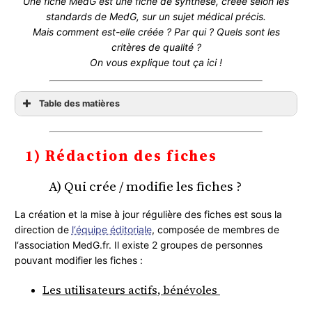
Une fiche MedG est une fiche de synthèse, créée selon les
standards de MedG, sur un sujet médical précis.
Mais comment est-elle créée ? Par qui ? Quels sont les
critères de qualité ?
On vous explique tout ça ici !
Table des matières
1) Rédaction des fiches
A) Qui crée / modifie les fiches ?
1) Rédaction des fiches
Les utilisateurs actifs, bénévoles
Des volontaires freelances, non bénévoles
A) Qui crée / modifie les fiches ?
B) Quel est le modèle des fiches ?
Plan de fiche
La création et la mise à jour régulière des fiches est sous la
Sources / références
direction de
l‘équipe éditoriale
, composée de membres de
Des fiches courtes et complètes
l‘association MedG.fr. Il existe 2 groupes de personnes
pouvant modifier les fiches :
2) Vérification du contenu
A) Niveau 1 : relecture par un tiers
Les utilisateurs actifs, bénévoles
Principe