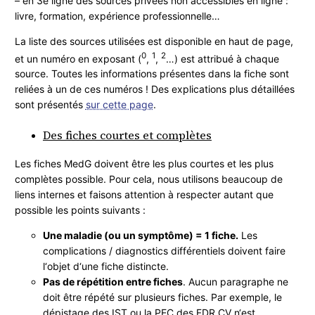
– en 3e ligne des sources privées non accessibles en ligne :
livre, formation, expérience professionnelle…
La liste des sources utilisées est disponible en haut de page,
0
1
2
et un numéro en exposant (
,
,
…) est attribué à chaque
source. Toutes les informations présentes dans la fiche sont
reliées à un de ces numéros ! Des explications plus détaillées
sont présentés
sur cette page
.
Des fiches courtes et complètes
Les fiches MedG doivent être les plus courtes et les plus
complètes possible. Pour cela, nous utilisons beaucoup de
liens internes et faisons attention à respecter autant que
possible les points suivants :
Une maladie (ou un symptôme) = 1 fiche.
Les
complications / diagnostics différentiels doivent faire
l‘objet d‘une fiche distincte.
Pas de répétition entre fiches
. Aucun paragraphe ne
doit être répété sur plusieurs fiches. Par exemple, le
dépistage des IST ou la PEC des FDR CV n‘est