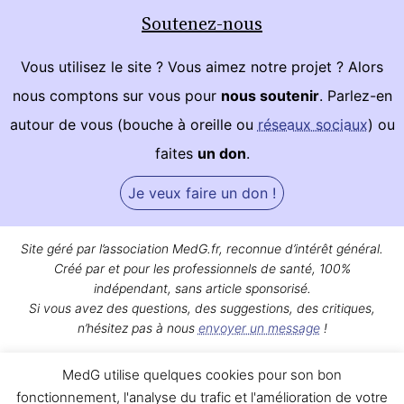
Soutenez-nous
Vous utilisez le site ? Vous aimez notre projet ? Alors
nous comptons sur vous pour
nous soutenir
. Parlez-en
autour de vous (bouche à oreille ou
réseaux sociaux
) ou
faites
un don
.
Je veux faire un don !
Site géré par l’association MedG.fr, reconnue d’intérêt général.
Créé par et pour les professionnels de santé, 100%
indépendant, sans article sponsorisé.
Si vous avez des questions, des suggestions, des critiques,
n’hésitez pas à nous
envoyer un message
!
Bon surf sur MedG !
MedG utilise quelques cookies pour son bon
Qui sommes-nous ?
|
Mentions légales
|
Contact
fonctionnement, l'analyse du trafic et l'amélioration de votre