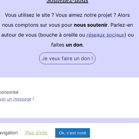
Vous utilisez le site ? Vous aimez notre projet ? Alors
nous comptons sur vous pour
nous soutenir
. Parlez-en
autour de vous (bouche à oreille ou
réseaux sociaux
) ou
faites
un don
.
Je veux faire un don !
ponsorisé.
yer un message
!
avigation
Plus d'info
Ok, c'est noté