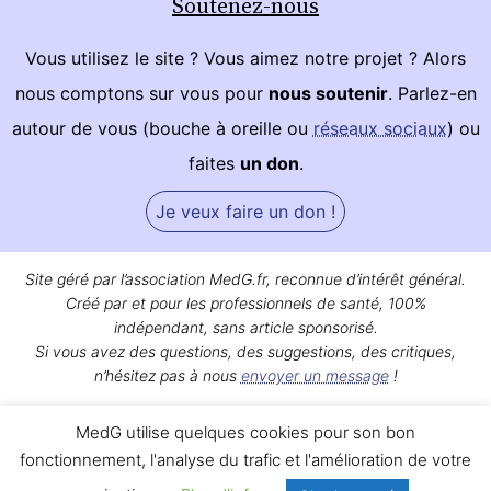
Soutenez-nous
Vous utilisez le site ? Vous aimez notre projet ? Alors
nous comptons sur vous pour
nous soutenir
. Parlez-en
autour de vous (bouche à oreille ou
réseaux sociaux
) ou
faites
un don
.
Je veux faire un don !
Site géré par l’association MedG.fr, reconnue d’intérêt général.
Créé par et pour les professionnels de santé, 100%
indépendant, sans article sponsorisé.
Si vous avez des questions, des suggestions, des critiques,
n’hésitez pas à nous
envoyer un message
!
Bon surf sur MedG !
MedG utilise quelques cookies pour son bon
Qui sommes-nous ?
|
Mentions légales
|
Contact
fonctionnement, l'analyse du trafic et l'amélioration de votre