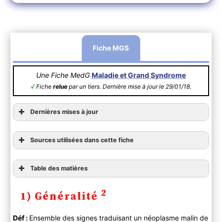
Fiche MGS
Une Fiche MedG
Maladie et Grand Syndrome
√
Fiche
relue
par un tiers. Dernière mise à jour le 29/01/18.
Dernières mises à jour
Sources utilisées dans cette fiche
Table des matières
1) Généralité
2
1) Généralité
2) Diagnostic
A ) Clinique
Déf :
Ensemble des signes traduisant un néoplasme malin de
Anamnèse