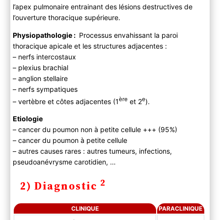
l’apex pulmonaire entrainant des lésions destructives de
Examen physique
l’ouverture thoracique supérieure.
B ) Paraclinique
3) Evolution
Physiopathologie :
Processus envahissant la paroi
thoracique apicale et les structures adjacentes :
4) PEC
– nerfs intercostaux
– plexius brachial
– anglion stellaire
– nerfs sympatiques
ère
e
– vertèbre et côtes adjacentes (1
et 2
).
Etiologie
– cancer du poumon non à petite cellule +++ (95%)
– cancer du poumon à petite cellule
– autres causes rares : autres tumeurs, infections,
pseudoanévrysme carotidien, …
2
2) Diagnostic
CLINIQUE
PARACLINIQUE