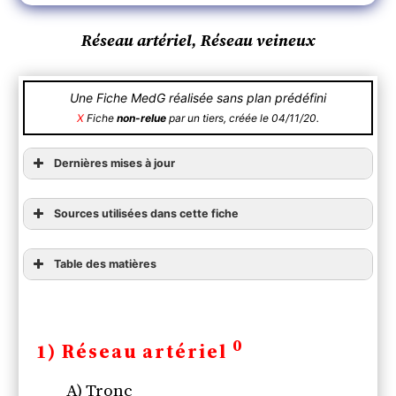
Réseau artériel, Réseau veineux
Une Fiche MedG réalisée sans plan prédéfini
X
Fiche
non-relue
par un tiers, créée le 04/11/20.
Dernières mises à jour
Sources utilisées dans cette fiche
Table des matières
1) Réseau artériel
A) Tronc
B) Membre supérieur
0
1) Réseau artériel
C) Membre inférieur
2) Réseau veineux
A) Tronc