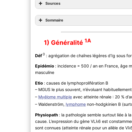
Sources
Sommaire
1A
1) Généralité
0
Déf
: agrégation de chaînes légères d’Ig sous fo
Epidémio
: incidence = 500 / an en France, âge
masculine
Etio
: causes de lymphoprolifération B
– MGUS le plus souvent, n’évoluant habituelleme
–
Myélome multiple
avec atteinte rénale : 20 % d
– Waldenström,
lymphome
non-hodgkinien B (surt
Physiopath
: la pathologie semble surtout liée à 
cause. L’expression du gène VLλ6 est constamment
sont connues (atteinte rénale pour un allèle de Vλ