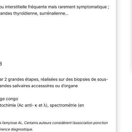
 ou interstitielle fréquente mais rarement symptomatique ;
glandes thyroïdienne, surrénalienne…
B
r 2 grandes étapes, réalisées sur des biopsies de sous-
andes salivaires accessoires ou d’organe
ouge congo
ochimie (Ac anti- κ et λ), spectrométrie (en
s l’amylose AL. Certains auteurs considèrent l’association ponction
érence diagnostique.