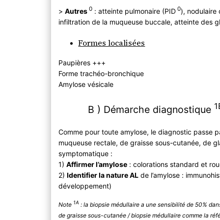
0
0
>
Autres
: atteinte pulmonaire (PID
), nodulaire
infiltration de la muqueuse buccale, atteinte des 
Formes localisées
Paupières +++
Forme trachéo-bronchique
Amylose vésicale
1
B ) Démarche diagnostique
Comme pour toute amylose, le diagnostic passe pa
muqueuse rectale, de graisse sous-cutanée, de gl
symptomatique :
1)
Affirmer l’amylose
: colorations standard et r
2)
Identifier la nature AL
de l’amylose : immunohist
développement)
1A
Note
: la biopsie médullaire a une sensibilité de 50% dan
de graisse sous-cutanée / biopsie médullaire comme la réf