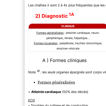
Les chaînes λ sont 2 à 4x plus fréquentes que les
1A
2) Diagnostic
CLINIQUE
Formes généralisées
: atteinte cardiaque, neuro.
périphérique, rénale, hépatique…
Formes localisées
: palpébrale, trachéo-bronchique,
amylose vésicale
A ) Formes cliniques
1B
Note
: les seuls organes épargnés sont corps vi
Formes généralisées
>
Atteinte cardiaque
(50% des décès)
ECG
– Troubles du rythme et de conduction