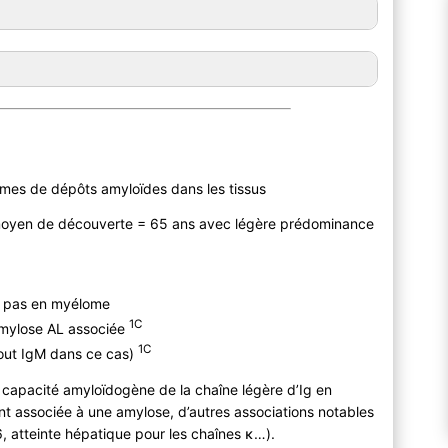
rmes de dépôts amyloïdes dans les tissus
 moyen de découverte = 65 ans avec légère prédominance
nt pas en myélome
1C
’amylose AL associée
1C
out IgM dans ce cas)
la capacité amyloïdogène de la chaîne légère d’Ig en
 associée à une amylose, d’autres associations notables
6, atteinte hépatique pour les chaînes κ…).