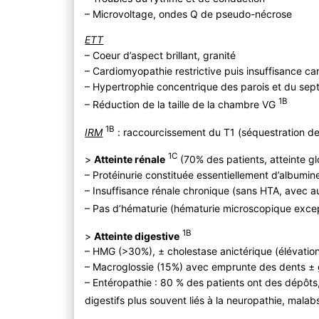
– Microvoltage, ondes Q de pseudo-nécrose
ETT
– Coeur d’aspect brillant, granité
– Cardiomyopathie restrictive puis insuffisance ca
– Hypertrophie concentrique des parois et du sept
1B
– Réduction de la taille de la chambre VG
1B
IRM
: raccourcissement du T1 (séquestration de
1C
>
Atteinte rénale
(70% des patients, atteinte gl
– Protéinurie constituée essentiellement d’albumi
– Insuffisance rénale chronique (sans HTA, avec au
– Pas d’hématurie (hématurie microscopique exce
1B
>
Atteinte digestive
– HMG (>30%), ± cholestase anictérique (élévati
– Macroglossie (15%) avec emprunte des dents ± gê
– Entéropathie : 80 % des patients ont des dépôt
digestifs plus souvent liés à la neuropathie, mala