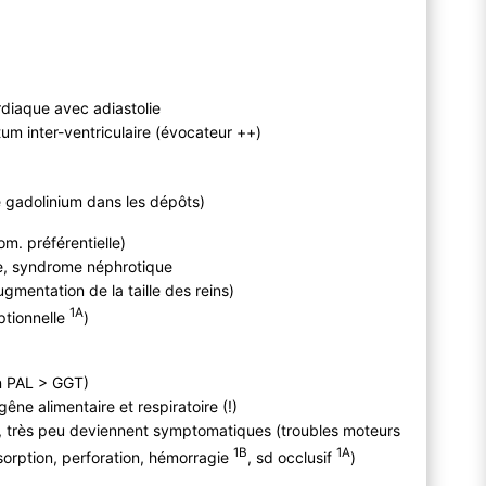
rdiaque avec adiastolie
um inter-ventriculaire (évocateur ++)
 gadolinium dans les dépôts)
om. préférentielle)
ne, syndrome néphrotique
gmentation de la taille des reins)
1A
ptionnelle
)
on PAL > GGT)
ne alimentaire et respiratoire (!)
s, très peu deviennent symptomatiques (troubles moteurs
1B
1A
bsorption, perforation, hémorragie
, sd occlusif
)