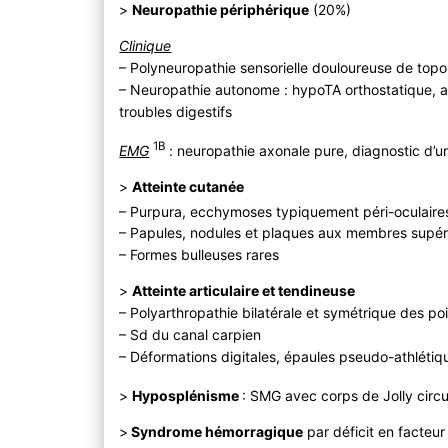
>
Neuropathie périphérique
(20%)
Clinique
– Polyneuropathie sensorielle douloureuse de topo
– Neuropathie autonome : hypoTA orthostatique, 
troubles digestifs
1B
EMG
: neuropathie axonale pure, diagnostic d’u
>
Atteinte cutanée
– Purpura, ecchymoses typiquement péri-oculaires
– Papules, nodules et plaques aux membres supéri
– Formes bulleuses rares
>
Atteinte articulaire et tendineuse
– Polyarthropathie bilatérale et symétrique des po
– Sd du canal carpien
– Déformations digitales, épaules pseudo-athlétiq
>
Hyposplénisme
: SMG avec corps de Jolly circ
>
Syndrome hémorragique
par déficit en facteur 