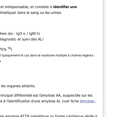
t indispensable, et consiste à
identifier une
matique) dans le sang ou les urines
es (ex : IgG κ / IgM λ)
iagnostic et suivi des AL)
1A
e 70%
)
est typiquement le cas dans le myélome multiple à chaînes légères :
e
 les organes atteints.
rincipal différentiel est l’amylose AA, suspectée sur les
 à l’identification d’une amylose AL (
voir fiche
Amylose :
une amylose ATTR (génétique ou forme cardiaque sénile à