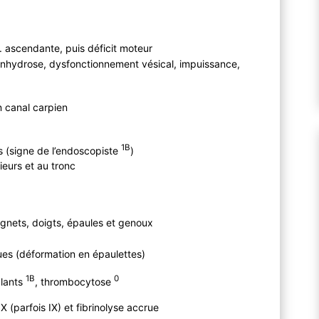
. ascendante, puis déficit moteur
anhydrose, dysfonctionnement vésical, impuissance,
n canal carpien
1B
 (signe de l’endoscopiste
)
eurs et au tronc
ignets, doigts, épaules et genoux
ues (déformation en épaulettes)
1B
0
ulants
, thrombocytose
X (parfois IX) et fibrinolyse accrue