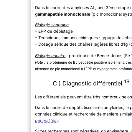
Dans le cadre des amyloses AL, une 3ème étape es
gammapathie monoclonale
(pic monoclonal systé
Biologie sanguine
– EPP de dépistage
– Techniques immuno-chimiques : typage des chaîn
– Dosage sérique des chaînes légères libres d’Ig (d
Biologie urinaire
: protéinurie de Bence-Jones (S
Note
: la protéinurie de BJ peut être positive isolément, c’
absence de pic monoclonal à l’EPP et hypogamma profond
1B
C ) Diagnostic différentiel
Les différentiels peuvent être très nombreux selon
Dans le cadre de dépôts tissulaires amyloïdes, le p
données clinique et recherchée de manière similaire
généralités
).
Si ces recherches sont négatives, on envisagera 