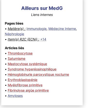
Ailleurs sur MedG
Liens internes
Pages liées
•
Matière(s) :
Immunologie
,
Médecine Interne
,
Néphrologie
•
Item(s) R2C (ECNi) :
+14
Articles liés
•
Thrombocytose
•
Saturnisme
•
Mastocytose systémique
•
Syndrome hyperéosinophilique
•
Hémoglobinurie paroxystique nocturne
•
Erythroblastopénie
•
Myélofibrose primitive
•
Fibrinolyse aigüe primitive
•
Amyloses