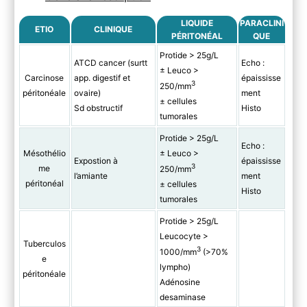
LIQUIDE
PARACLINI
ETIO
CLINIQUE
PÉRITONÉAL
QUE
Protide > 25g/L
ATCD cancer (surtt
Echo :
± Leuco >
Carcinose
app. digestif et
épaississe
3
250/mm
péritonéale
ovaire)
ment
± cellules
Sd obstructif
Histo
tumorales
Protide > 25g/L
Echo :
Mésothélio
± Leuco >
Expostion à
épaississe
3
me
250/mm
l’amiante
ment
péritonéal
± cellules
Histo
tumorales
Protide > 25g/L
Leucocyte >
Tuberculos
3
1000/mm
(>70%
e
lympho)
péritonéale
Adénosine
desaminase