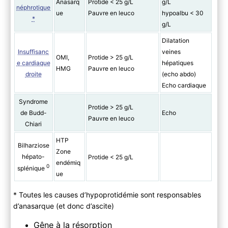
Anasarq
Protide < 25 g/L
g/L
néphrotique
ue
Pauvre en leuco
hypoalbu < 30
*
g/L
Dilatation
Insuffisanc
veines
OMI,
Protide > 25 g/L
e cardiaque
hépatiques
HMG
Pauvre en leuco
droite
(echo abdo)
Echo cardiaque
Syndrome
Protide > 25 g/L
de Budd-
Echo
Pauvre en leuco
Chiari
HTP
Bilharziose
Zone
hépato-
Protide < 25 g/L
endémiq
0
splénique
ue
* Toutes les causes d’hypoprotidémie sont responsables
d’anasarque (et donc d’ascite)
Gêne à la résorption