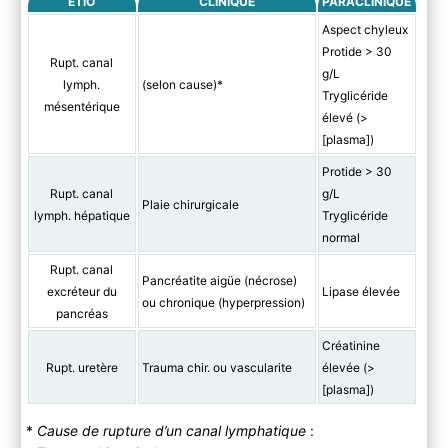
ETIO
CLINIQUE
PARACLINIQUE
Aspect chyleux
Protide > 30
Rupt. canal
g/L
lymph.
(selon cause)*
Tryglicéride
mésentérique
élevé (>
[plasma])
Protide > 30
Rupt. canal
g/L
Plaie chirurgicale
lymph. hépatique
Tryglicéride
normal
Rupt. canal
Pancréatite aigüe (nécrose)
excréteur du
Lipase élevée
ou chronique (hyperpression)
pancréas
Créatinine
Rupt. uretère
Trauma chir. ou vascularite
élevée (>
[plasma])
*
Cause de rupture d’un canal lymphatique
: