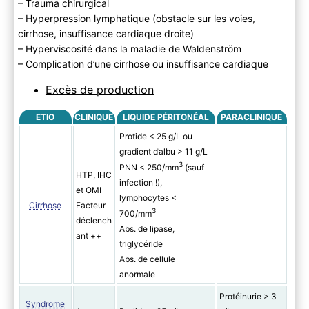
– Trauma chirurgical
– Hyperpression lymphatique (obstacle sur les voies,
cirrhose, insuffisance cardiaque droite)
– Hyperviscosité dans la maladie de Waldenström
– Complication d’une cirrhose ou insuffisance cardiaque
Excès de production
ETIO
CLINIQUE
LIQUIDE PÉRITONÉAL
PARACLINIQUE
Protide < 25 g/L ou
gradient d’albu > 11 g/L
3
PNN < 250/mm
(sauf
HTP, IHC
infection !),
et OMI
lymphocytes <
Cirrhose
Facteur
3
700/mm
déclench
Abs. de lipase,
ant ++
triglycéride
Abs. de cellule
anormale
Protéinurie > 3
Syndrome