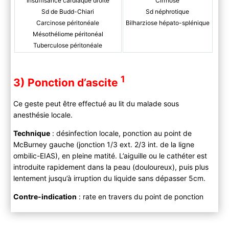
Insuffisance cardiaque droite
Cirrhose
Sd de Budd-Chiari
Sd néphrotique
Carcinose péritonéale
Bilharziose hépato-splénique
Mésothéliome péritonéal
Tuberculose péritonéale
1
3) Ponction d’ascite
Ce geste peut être effectué au lit du malade sous
anesthésie locale.
Technique
: désinfection locale, ponction au point de
McBurney gauche (jonction 1/3 ext. 2/3 int. de la ligne
ombilic-EIAS), en pleine matité. L’aiguille ou le cathéter est
introduite rapidement dans la peau (douloureux), puis plus
lentement jusqu’à irruption du liquide sans dépasser 5cm.
Contre-indication
: rate en travers du point de ponction