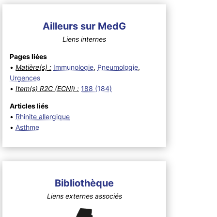
Ailleurs sur MedG
Liens internes
Pages liées
•
Matière(s) :
Immunologie
,
Pneumologie
,
Urgences
•
Item(s) R2C (ECNi) :
188 (184)
Articles liés
•
Rhinite allergique
•
Asthme
Bibliothèque
Liens externes associés