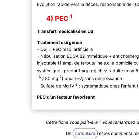
Evolution rapide vers le décès, responsable de 1
1
4) PEC
Transfert médicalisé en USI
Traitement d’urgence
– O2, ± PEC respi artificielle
– Nébulisation BDCA β2-mimétique + anticholinerg
injectable (1 amp. de terbutaline s.c. à domicile 
systémique : predni 1mg/kg/j chez l’adulte (max
1A
2
/ 80 mg
) pour 5-7j sans décroissance
2
– Sulfate de Mg IV
: systématique chez l’enfant 
PEC d’un facteur favorisant
Cette fiche vous plaît-elle ? Vous remarquez 
Un
formulaire
et les commentaires 