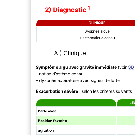
1
2) Diagnostic
CLINIQUE
Dyspnée aigüe
± asthmatique connu
A ) Clinique
Symptôme aigu avec gravité immédiate
(voir
OD 
– notion d’asthme connu
– dyspnée expiratoire avec signes de lutte
Exacerbation sévère
: selon les critères suivants
LÉ
Parle avec
Position favorite
agitation