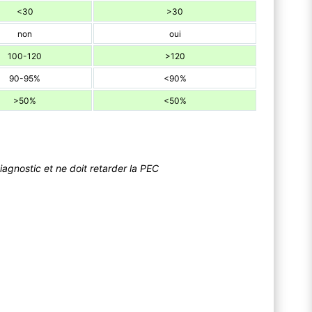
<30
>30
non
oui
100-120
>120
90-95%
<90%
>50%
<50%
agnostic et ne doit retarder la PEC