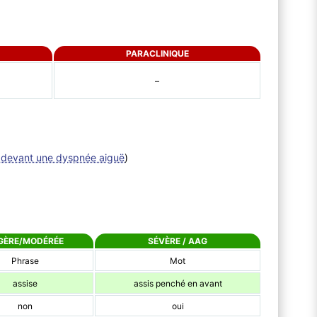
PARACLINIQUE
–
devant une dyspnée aiguë
)
GÈRE/MODÉRÉE
SÉVÈRE / AAG
Phrase
Mot
assise
assis penché en avant
non
oui