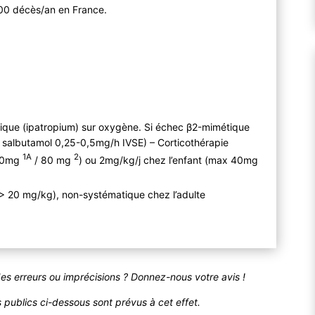
000 décès/an en France.
ique (ipatropium) sur oxygène. Si échec β2-mimétique
ou salbutamol 0,25-0,5mg/h IVSE) – Corticothérapie
1A
2
 50mg
/ 80 mg
) ou 2mg/kg/j chez l’enfant (max 40mg
(> 20 mg/kg), non-systématique chez l’adulte
des erreurs ou imprécisions ? Donnez-nous votre avis !
publics ci-dessous sont prévus à cet effet.