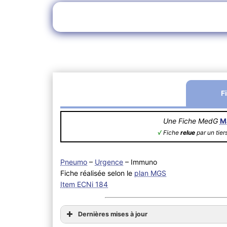
F
Une Fiche MedG
M
√
Fiche
relue
par un tier
Pneumo
–
Urgence
– Immuno
Fiche réalisée selon le
plan MGS
Item ECNi 184
Dernières mises à jour