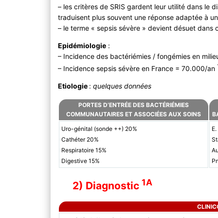
– les critères de SRIS gardent leur utilité dans le 
traduisent plus souvent une réponse adaptée à un
– le terme « sepsis sévère » devient désuet dans 
Epidémiologie
:
– Incidence des bactériémies / fongémies en milieu
– Incidence sepsis sévère en France = 70.000/an
Etiologie
:
quelques données
PORTES D’ENTRÉE DES BACTÉRIÉMIES
COMMUNAUTAIRES ET ASSOCIÉES AUX SOINS
B
Uro-génital (sonde ++) 20%
E.
Cathéter 20%
S
Respiratoire 15%
A
Digestive 15%
P
1A
2) Diagnostic
CLINIC