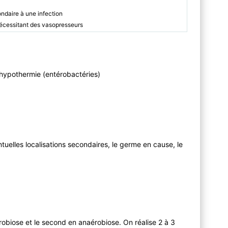
ondaire à une infection
nécessitant des vasopresseurs
u hypothermie (entérobactéries)
entuelles localisations secondaires, le germe en cause, le
érobiose et le second en anaérobiose. On réalise 2 à 3