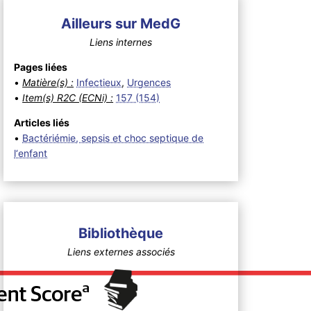
Ailleurs sur MedG
Liens internes
Pages liées
•
Matière(s) :
Infectieux
,
Urgences
•
Item(s) R2C (ECNi) :
157 (154)
Articles liés
•
Bactériémie, sepsis et choc septique de
l‘enfant
Bibliothèque
Liens externes associés