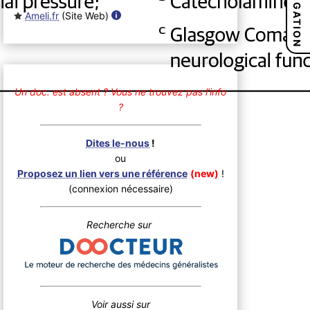
NAVIGATION
Ameli.fr
(Site Web
)
Un doc. est absent ?
Vous ne trouvez pas l’info
?
Dites le-nous
!
ou
Proposez un lien vers une référence
(new)
!
(connexion nécessaire)
Recherche sur
Voir aussi sur