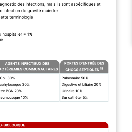
diagnostic des infections, mais ils sont aspécifiques et
e infection de gravité moindre
cette terminologie
 hospitalier = 1%
1B
PORTES D’ENTRÉE DES
AGENTS INFECTIEUX DES
1B
ACTÉRIÉMIES COMMUNAUTAIRES
CHOCS SEPTIQUES
 Coli 30%
Pulmonaire 50%
taphylocoque 30%
Digestive et biliaire 20%
utre BGN 20%
Urinaire 10%
neumocoque 10%
Sur cathéter 5%
O-BIOLOGIQUE