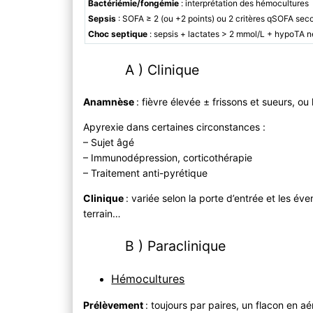
Bactériémie/fongémie
: interprétation des hémocultures
Sepsis
: SOFA ≥ 2 (ou +2 points) ou 2 critères qSOFA sec
Choc septique
: sepsis + lactates > 2 mmol/L + hypoTA 
A ) Clinique
Anamnèse
: fièvre élevée ± frissons et sueurs, o
Apyrexie dans certaines circonstances :
– Sujet âgé
– Immunodépression, corticothérapie
– Traitement anti-pyrétique
Clinique
: variée selon la porte d’entrée et les év
terrain…
B ) Paraclinique
Hémocultures
Prélèvement
: toujours par paires, un flacon en a