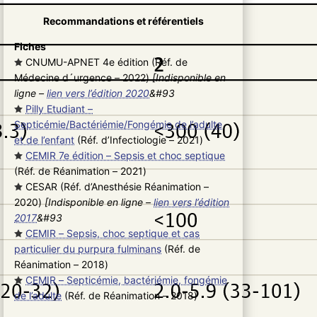
Recommandations et référentiels
Fiches
CNUMU-APNET 4e édition (Réf. de
Médecine d´urgence – 2022
)
[Indisponible en
ligne –
lien vers l’édition 2020
&#93
Pilly Etudiant –
Septicémie/Bactériémie/Fongémie de l’adulte
et de l’enfant
(Réf. d’Infectiologie – 2021
)
CEMIR 7e édition – Sepsis et choc septique
(Réf. de Réanimation – 2021
)
CESAR (Réf. d’Anesthésie Réanimation –
2020
)
[Indisponible en ligne –
lien vers l’édition
2017
&#93
CEMIR – Sepsis, choc septique et cas
particulier du purpura fulminans
(Réf. de
Réanimation – 2018
)
CEMIR – Septicémie, bactériémie, fongémie
de l’adulte
(Réf. de Réanimation – 2018
)