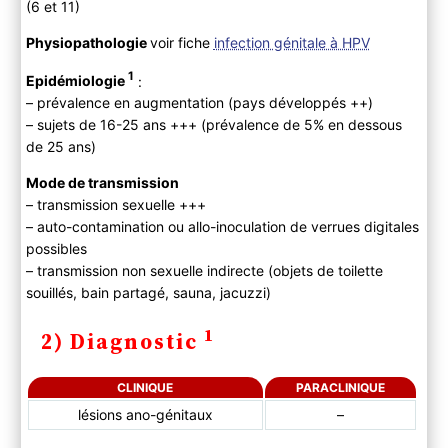
(6 et 11)
3) Evolution
4) PEC
Physiopathologie
voir fiche
infection génitale à HPV
A ) Bilan initial
1
Epidémiologie
:
B ) Traitement
– prévalence en augmentation (pays développés ++)
C) Suivi
– sujets de 16-25 ans +++ (prévalence de 5% en dessous
D) Prévention
de 25 ans)
Mode de transmission
– transmission sexuelle +++
– auto-contamination ou allo-inoculation de verrues digitales
possibles
– transmission non sexuelle indirecte (objets de toilette
souillés, bain partagé, sauna, jacuzzi)
1
2) Diagnostic
CLINIQUE
PARACLINIQUE
lésions ano-génitaux
–