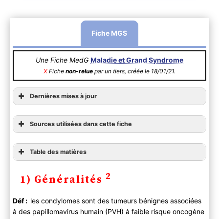
Fiche MGS
Une Fiche MedG
Maladie et Grand Syndrome
X
Fiche
non-relue
par un tiers, créée le 18/01/21.
Dernières mises à jour
Sources utilisées dans cette fiche
Table des matières
1) Généralités
2
1) Généralités
2) Diagnostic
A ) Clinique
Déf :
les condylomes sont des tumeurs bénignes associées
B ) Paraclinique
à des papillomavirus humain (PVH) à faible risque oncogène
C ) Diagnostic différentiel