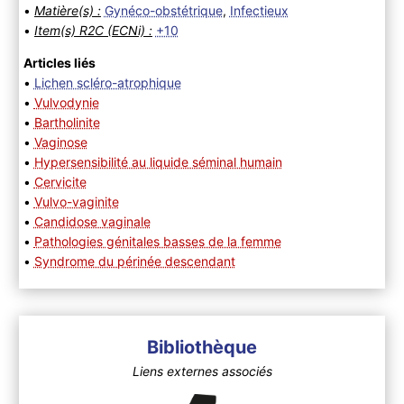
•
Matière(s) :
Gynéco-obstétrique
,
Infectieux
•
Item(s) R2C (ECNi) :
+10
Articles liés
•
Lichen scléro-atrophique
•
Vulvodynie
•
Bartholinite
•
Vaginose
•
Hypersensibilité au liquide séminal humain
•
Cervicite
•
Vulvo-vaginite
•
Candidose vaginale
•
Pathologies génitales basses de la femme
•
Syndrome du périnée descendant
Bibliothèque
Liens externes associés