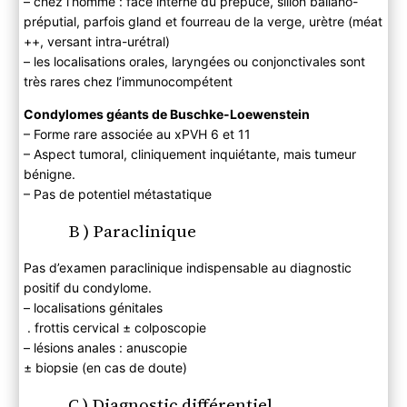
– chez l’homme : face interne du prépuce, sillon ballano-
préputial, parfois gland et fourreau de la verge, urètre (méat
++, versant intra-urétral)
– les localisations orales, laryngées ou conjonctivales sont
très rares chez l’immunocompétent
Condylomes géants de Buschke-Loewenstein
– Forme rare associée au xPVH 6 et 11
– Aspect tumoral, cliniquement inquiétante, mais tumeur
bénigne.
– Pas de potentiel métastatique
B ) Paraclinique
Pas d’examen paraclinique indispensable au diagnostic
positif du condylome.
– localisations génitales
. frottis cervical ± colposcopie
– lésions anales : anuscopie
± biopsie (en cas de doute)
C ) Diagnostic différentiel