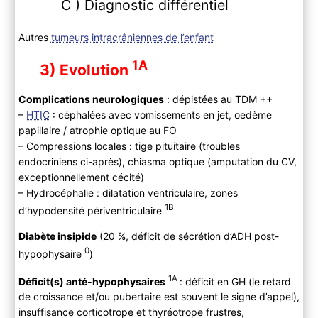
C ) Diagnostic différentiel
Autres
tumeurs intracrâniennes de l’enfant
1A
3) Evolution
Complications neurologiques
: dépistées au TDM ++
–
HTIC
: céphalées avec vomissements en jet, oedème
papillaire / atrophie optique au FO
– Compressions locales : tige pituitaire (troubles
endocriniens ci-après), chiasma optique (amputation du CV,
exceptionnellement cécité)
– Hydrocéphalie : dilatation ventriculaire, zones
1B
d’hypodensité périventriculaire
Diabète insipide
(20 %, déficit de sécrétion d’ADH post-
0
hypophysaire
)
1A
Déficit(s) anté-hypophysaires
: déficit en GH (le retard
de croissance et/ou pubertaire est souvent le signe d’appel),
insuffisance corticotrope et thyréotrope frustres,