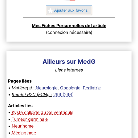
Ajouter aux favoris
Mes Fiches Personnelles de l’article
(connexion nécessaire)
Ailleurs sur MedG
Liens internes
Pages liées
•
Matière(s) :
Neurologie
,
Oncologie
,
Pédiatrie
•
Item(s) R2C (ECNi) :
299 (296)
Articles liés
•
Kyste colloïde du 3e ventricule
•
Tumeur germinale
•
Neurinome
•
Méningiome