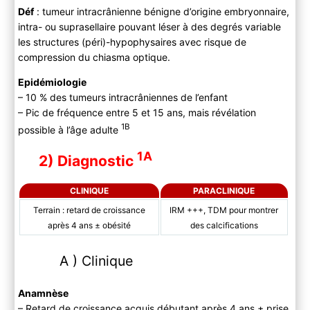
Déf
: tumeur intracrânienne bénigne d’origine embryonnaire,
intra- ou suprasellaire pouvant léser à des degrés variable
les structures (péri)-hypophysaires avec risque de
compression du chiasma optique.
Epidémiologie
– 10 % des tumeurs intracrâniennes de l’enfant
– Pic de fréquence entre 5 et 15 ans, mais révélation
1B
possible à l’âge adulte
1A
2) Diagnostic
CLINIQUE
PARACLINIQUE
Terrain : retard de croissance
IRM +++, TDM pour montrer
après 4 ans ± obésité
des calcifications
A ) Clinique
Anamnèse
– Retard de croissance acquis débutant après 4 ans ± prise