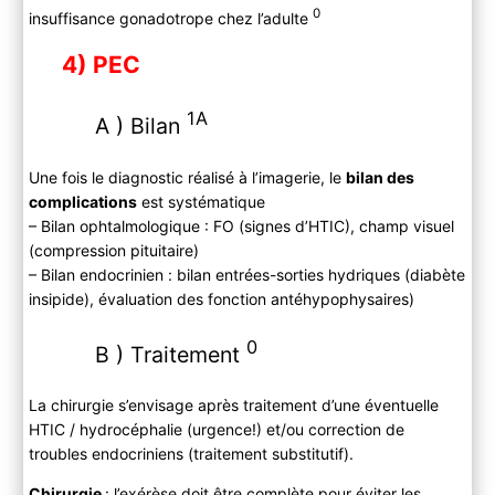
0
insuffisance gonadotrope chez l’adulte
4) PEC
1A
A ) Bilan
Une fois le diagnostic réalisé à l’imagerie, le
bilan des
complications
est systématique
– Bilan ophtalmologique : FO (signes d’HTIC), champ visuel
(compression pituitaire)
– Bilan endocrinien : bilan entrées-sorties hydriques (diabète
insipide), évaluation des fonction antéhypophysaires)
0
B ) Traitement
La chirurgie s’envisage après traitement d’une éventuelle
HTIC / hydrocéphalie (urgence!) et/ou correction de
troubles endocriniens (traitement substitutif).
Chirurgie
: l’exérèse doit être complète pour éviter les