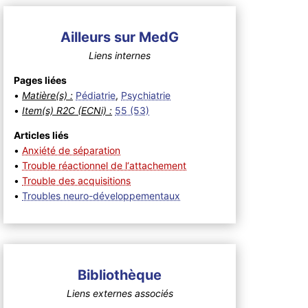
Ailleurs sur MedG
Liens internes
Pages liées
•
Matière(s) :
Pédiatrie
,
Psychiatrie
•
Item(s) R2C (ECNi) :
55 (53)
Articles liés
•
Anxiété de séparation
•
Trouble réactionnel de l‘attachement
•
Trouble des acquisitions
•
Troubles neuro-développementaux
Bibliothèque
Liens externes associés