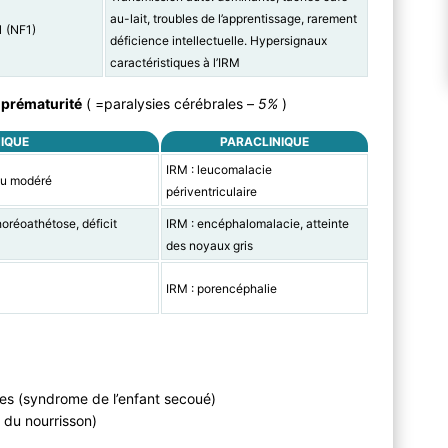
au-lait, troubles de l’apprentissage, rarement
1 (NF1)
déficience intellectuelle. Hypersignaux
caractéristiques à l’IRM
a prématurité
( =paralysies cérébrales –
5%
)
NIQUE
PARACLINIQUE
IRM : leucomalacie
 ou modéré
périventriculaire
oréoathétose, déficit
IRM : encéphalomalacie, atteinte
des noyaux gris
IRM : porencéphalie
es (syndrome de l’enfant secoué)
 du nourrisson)