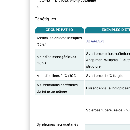
maternell
Diabète, phénylcétonurie
e
Génétiques
GROUPE PATHO.
EXEMPLES D’ÉT
Anomalies chromosomiques
Trisomie 21
(15%)
Syndromes micro-délétionne
Maladies monogéniques
Angelman, Williams…), aut
(10%)
structure
Maladies liées à l’X
(10%)
Syndrome de l’X fragile
Malformations cérébrales
Lissencéphalie, holoprose
d’origine génétique
Sclérose tubéreuse de Bour
Syndromes neurocutanés