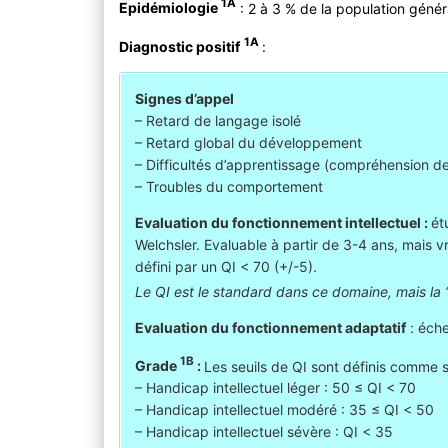
1A
Epidémiologie
: 2 à 3 % de la population génér
1A
Diagnostic positif
:
Signes d’appel
– Retard de langage isolé
– Retard global du développement
– Difficultés d’apprentissage (compréhension 
– Troubles du comportement
Evaluation du fonctionnement intellectuel :
ét
Welchsler. Evaluable à partir de 3-4 ans, mais v
défini par un QI < 70 (+/-5).
Le QI est le standard dans ce domaine, mais la ‘m
Evaluation du fonctionnement adaptatif
: éche
1B
Grade
:
Les seuils de QI sont définis comme su
– Handicap intellectuel léger : 50 ≤ QI < 70
– Handicap intellectuel modéré : 35 ≤ QI < 50
– Handicap intellectuel sévère : QI < 35