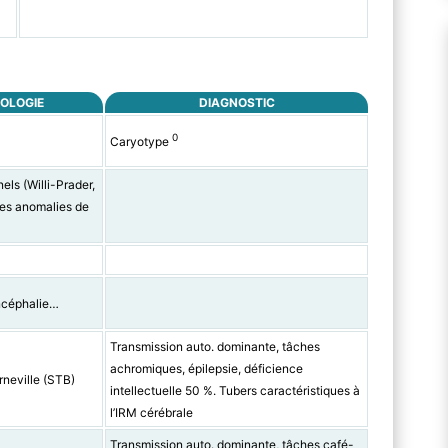
IOLOGIE
DIAGNOSTIC
0
Caryotype
ls (Willi-Prader,
res anomalies de
ncéphalie…
Transmission auto. dominante, tâches
achromiques, épilepsie, déficience
neville (STB)
intellectuelle 50 %. Tubers caractéristiques à
l’IRM cérébrale
Transmission auto. dominante, tâches café-