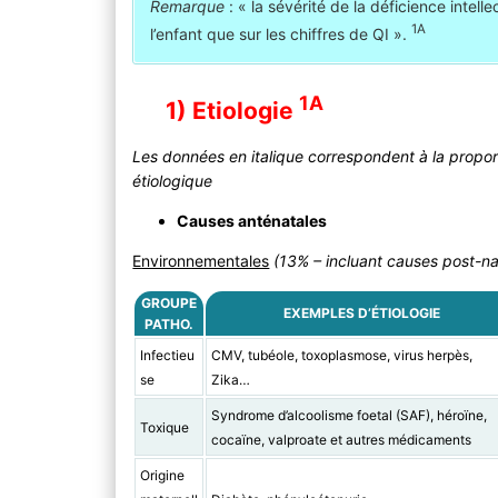
Remarque
: « la sévérité de la déficience intell
1A
l’enfant que sur les chiffres de QI ».
1A
1) Etiologie
Les données en italique correspondent à la propo
étiologique
Causes anténatales
Environnementales
(13% – incluant causes post-na
GROUPE
EXEMPLES D’ÉTIOLOGIE
PATHO.
Infectieu
CMV, tubéole, toxoplasmose, virus herpès,
se
Zika…
Syndrome d’alcoolisme foetal (SAF), héroïne,
Toxique
cocaïne, valproate et autres médicaments
Origine