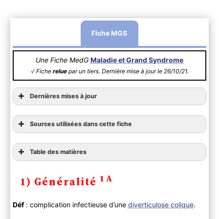
Fiche MGS
Une Fiche MedG
Maladie et Grand Syndrome
√
Fiche
relue
par un tiers. Dernière mise à jour le 26/10/21.
Dernières mises à jour
Sources utilisées dans cette fiche
Table des matières
1) Généralité
1A
1) Généralité
2) Diagnostic
A ) Clinique
Déf
: complication infectieuse d’une
diverticulose colique
.
B ) Paraclinique