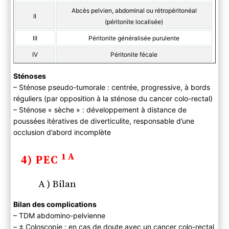
Abcès pelvien, abdominal ou rétropéritonéal
II
(péritonite localisée)
III
Péritonite généralisée purulente
IV
Péritonite fécale
Sténoses
– Sténose pseudo-tumorale : centrée, progressive, à bords
réguliers (par opposition à la sténose du cancer colo-rectal)
– Sténose « sèche » : développement à distance de
poussées itératives de diverticulite, responsable d’une
occlusion d’abord incomplète
1A
4) PEC
A ) Bilan
Bilan des complications
– TDM abdomino-pelvienne
– ± Coloscopie : en cas de doute avec un cancer colo-rectal