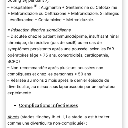
500mg 3/j pendant 7j.
1B
– Hospitalière
: Augmentin + Gentamicine ou Céfotaxime
+ Métronidazole ou Ceftriaxone + Métronidazole. Si allergie:
Lévofloxacine + Gentamicine + Métronidazole.
± Résection élective sigmoïdienne
– Discutée chez le patient immunodéprimé, insuffisant rénal
chronique, de récidive (pas de seuil!) ou en cas de
symptômes persistants après une poussée, selon les FdR
opératoires (âge > 75 ans, comorbidités, cardiopathie,
BCPO)
– Non-recommandée après plusieurs poussées non-
compliquées et chez les personnes < 50 ans
– Réalisée au moins 2 mois après le dernier épisode de
diverticulite, au mieux sous laparoscopie par un opérateur
expérimenté
Complications infectieuses
Abcès
(stades Hinchey Ib et II, Le stade Ia est à traiter
comme une diverticulite non-compliquée) :