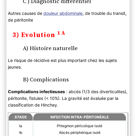
C ) Diagnostic différentiel
Autres causes de
douleur abdominale
, de trouble du transit,
de péritonite
1A
3) Evolution
A) Histoire naturelle
Le risque de récidive est plus important chez les sujets
jeunes.
B) Complications
Complications infectieuses
: abcès (1/3 des diverticulites),
péritonite, fistules (< 10%). La gravité est évaluée par la
classification de Hinchey.
STADE
INFECTION INTRA-PÉRITONÉALE
Ia
Phlegmon péricolique isolé
Ib
Abcès périphérique isolé