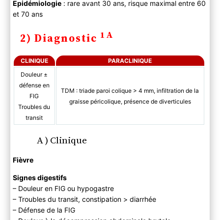
C ) Diagnostic différentiel
Epidémiologie
: rare avant 30 ans, risque maximal entre 60
3) Evolution
et 70 ans
A) Histoire naturelle
1A
2) Diagnostic
B) Complications
4) PEC
CLINIQUE
PARACLINIQUE
A ) Bilan
Douleur ±
B ) Traitement
défense en
TDM : triade paroi colique > 4 mm, infiltration de la
Complications infectieuses
FIG
graisse péricolique, présence de diverticules
Sténoses
Troubles du
transit
A ) Clinique
Fièvre
Signes digestifs
– Douleur en FIG ou hypogastre
– Troubles du transit, constipation > diarrhée
– Défense de la FIG