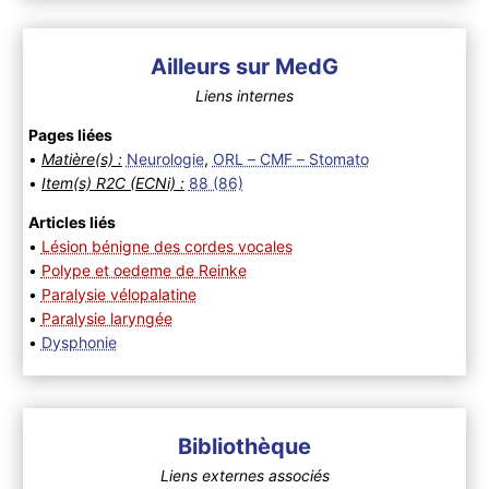
Ailleurs sur MedG
Liens internes
Pages liées
•
Matière(s) :
Neurologie
,
ORL – CMF – Stomato
•
Item(s) R2C (ECNi) :
88 (86)
Articles liés
•
Lésion bénigne des cordes vocales
•
Polype et oedeme de Reinke
•
Paralysie vélopalatine
•
Paralysie laryngée
•
Dysphonie
Bibliothèque
Liens externes associés