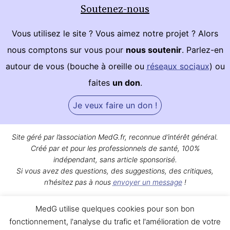
Soutenez-nous
Vous utilisez le site ? Vous aimez notre projet ? Alors
nous comptons sur vous pour
nous soutenir
. Parlez-en
autour de vous (bouche à oreille ou
réseaux sociaux
) ou
faites
un don
.
Je veux faire un don !
Site géré par l’association MedG.fr, reconnue d’intérêt général.
Créé par et pour les professionnels de santé, 100%
indépendant, sans article sponsorisé.
Si vous avez des questions, des suggestions, des critiques,
n’hésitez pas à nous
envoyer un message
!
Bon surf sur MedG !
MedG utilise quelques cookies pour son bon
Qui sommes-nous ?
|
Mentions légales
|
Contact
fonctionnement, l'analyse du trafic et l'amélioration de votre