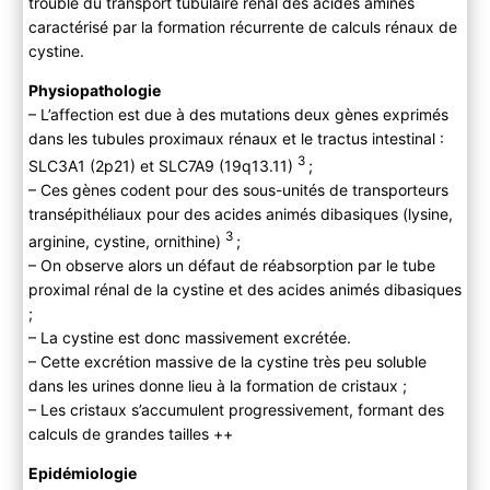
trouble du transport tubulaire rénal des acides aminés
Examen physique
caractérisé par la formation récurrente de calculs rénaux de
B ) Paraclinique
cystine.
C ) Diagnostic différentiel
3) Evolution
Physiopathologie
– L’affection est due à des mutations deux gènes exprimés
A) Histoire naturelle
dans les tubules proximaux rénaux et le tractus intestinal :
B) Complications
3
SLC3A1 (2p21) et SLC7A9 (19q13.11)
;
4) PEC
– Ces gènes codent pour des sous-unités de transporteurs
A ) Traitement
transépithéliaux pour des acides animés dibasiques (lysine,
B) Suivi
3
arginine, cystine, ornithine)
;
– On observe alors un défaut de réabsorption par le tube
proximal rénal de la cystine et des acides animés dibasiques
;
– La cystine est donc massivement excrétée.
– Cette excrétion massive de la cystine très peu soluble
dans les urines donne lieu à la formation de cristaux ;
– Les cristaux s’accumulent progressivement, formant des
calculs de grandes tailles ++
Epidémiologie