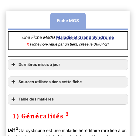
Fiche MGS
Une Fiche MedG
Maladie et Grand Syndrome
X
Fiche
non-relue
par un tiers, créée le 06/07/21.
Dernières mises à jour
Sources utilisées dans cette fiche
Table des matières
1) Généralités
2
1) Généralités
2) Diagnostic
A ) Clinique
3
Déf
:
la cystinurie est une maladie héréditaire rare liée à un
Anamnèse