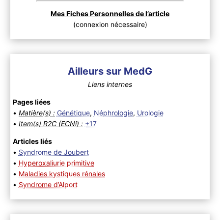
Mes Fiches Personnelles de l’article
(connexion nécessaire)
Ailleurs sur MedG
Liens internes
Pages liées
•
Matière(s) :
Génétique
,
Néphrologie
,
Urologie
•
Item(s) R2C (ECNi) :
+17
Articles liés
•
Syndrome de Joubert
•
Hyperoxaliurie primitive
•
Maladies kystiques rénales
•
Syndrome d’Alport