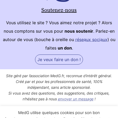
Soutenez-nous
Vous utilisez le site ? Vous aimez notre projet ? Alors
nous comptons sur vous pour
nous soutenir
. Parlez-en
autour de vous (bouche à oreille ou
réseaux sociaux
) ou
faites
un don
.
Je veux faire un don !
Site géré par l’association MedG.fr, reconnue d’intérêt général.
Créé par et pour les professionnels de santé, 100%
indépendant, sans article sponsorisé.
Si vous avez des questions, des suggestions, des critiques,
n’hésitez pas à nous
envoyer un message
!
Bon surf sur MedG !
MedG utilise quelques cookies pour son bon
Qui sommes-nous ?
|
Mentions légales
|
Contact