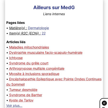
Ailleurs sur MedG
Liens internes
Pages liées
•
Matière(s) :
Dermatologie
•
Item(s) R2C (ECNi) :
22
Articles liés
•
Maladies mitochondriales
•
Dystrophie musculaire facio-scapulo-humérale
•
Ichtyose
•
Syndrome du grêle court
•
Arthrogrypose multiple congénitale
•
Myosite à inclusions sporadique
•
Encéphalopathie Epileptique avec Pointe Ondes Continues
du Sommeil
•
Tumeur desmoïde
•
Syndrome de Bartter
•
Kyste de Tarlov
Voir plus…