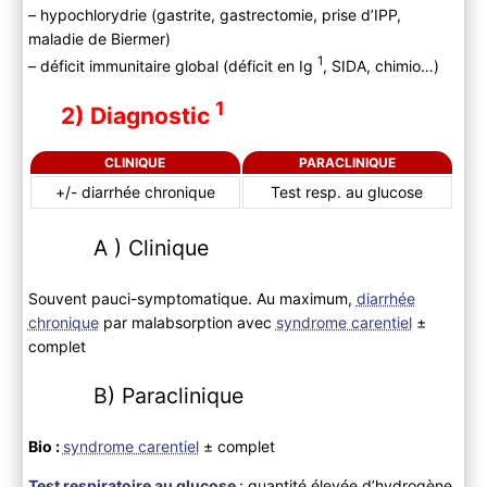
– hypochlorydrie (gastrite, gastrectomie, prise d’IPP,
maladie de Biermer)
1
– déficit immunitaire global (déficit en Ig
, SIDA, chimio…)
1
2) Diagnostic
CLINIQUE
PARACLINIQUE
+/- diarrhée chronique
Test resp. au glucose
A ) Clinique
Souvent pauci-symptomatique. Au maximum,
diarrhée
chronique
par malabsorption avec
syndrome carentiel
±
complet
B) Paraclinique
Bio :
syndrome carentiel
± complet
Test respiratoire au glucose
: quantité élevée d’hydrogène