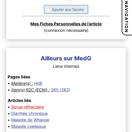
NAVIGATION
Ajouter aux favoris
Mes Fiches Personnelles de l’article
(connexion nécessaire)
Ailleurs sur MedG
Liens internes
Pages liées
•
Matière(s) :
HGE
•
Item(s) R2C (ECNi) :
285 (282)
Articles liés
•
Sprue réfractaire
•
Diarrhée chronique
•
Maladie de Whipple
•
Maladie coeliaque