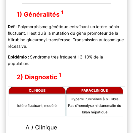
1
1) Généralités
Déf :
Polymorphisme génétique entraînant un ictère bénin
fluctuant. Il est du à la mutation du gène promoteur de la
bilirubine glucuronyl-transferase. Transmission autosomique
récessive.
Epidémio :
Syndrome très fréquent ! 3-10% de la
population.
1
2) Diagnostic
CLINIQUE
PARACLINIQUE
Hyperbilirubinémie à bili libre
Ictère fluctuant, modéré
Pas d’hémolyse ni d’anomalie du
bilan hépatique
A ) Clinique