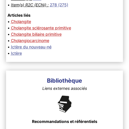
•
Item(s) R2C (ECNi) :
278 (275)
Articles liés
•
Cholangite
•
Cholangite sclérosante primitive
•
Cholangite biliaire primitive
•
Cholangiocarcinome
•
Ictère du nouveau-né
•
Ictère
Bibliothèque
Liens externes associés
Recommandations et référentiels