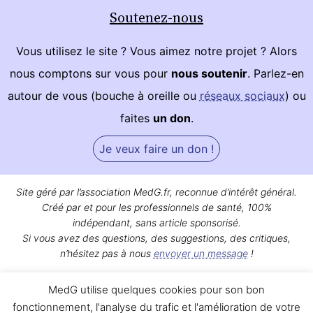
Soutenez-nous
Vous utilisez le site ? Vous aimez notre projet ? Alors
nous comptons sur vous pour
nous soutenir
. Parlez-en
autour de vous (bouche à oreille ou
réseaux sociaux
) ou
faites
un don
.
Je veux faire un don !
Site géré par l’association MedG.fr, reconnue d’intérêt général.
Créé par et pour les professionnels de santé, 100%
indépendant, sans article sponsorisé.
Si vous avez des questions, des suggestions, des critiques,
n’hésitez pas à nous
envoyer un message
!
Bon surf sur MedG !
MedG utilise quelques cookies pour son bon
Qui sommes-nous ?
|
Mentions légales
|
Contact
fonctionnement, l'analyse du trafic et l'amélioration de votre