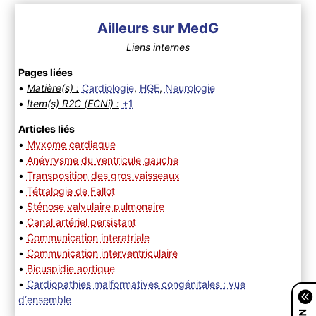
Ailleurs sur MedG
Liens internes
Pages liées
•
Matière(s) :
Cardiologie
,
HGE
,
Neurologie
•
Item(s) R2C (ECNi) :
+1
Articles liés
•
Myxome cardiaque
•
Anévrysme du ventricule gauche
•
Transposition des gros vaisseaux
•
Tétralogie de Fallot
•
Sténose valvulaire pulmonaire
•
Canal artériel persistant
•
Communication interatriale
•
Communication interventriculaire
•
Bicuspidie aortique
•
Cardiopathies malformatives congénitales : vue
d‘ensemble