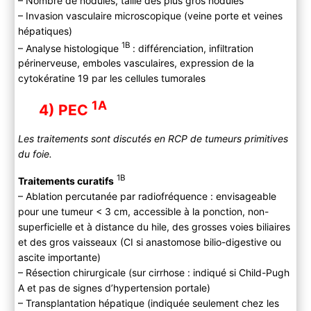
– Nombre de nodules, taille des plus gros nodules
– Invasion vasculaire microscopique (veine porte et veines
hépatiques)
1B
– Analyse histologique
: différenciation, infiltration
périnerveuse, emboles vasculaires, expression de la
cytokératine 19 par les cellules tumorales
1A
4) PEC
Les traitements sont discutés en RCP de tumeurs primitives
du foie.
1B
Traitements curatifs
– Ablation percutanée par radiofréquence : envisageable
pour une tumeur < 3 cm, accessible à la ponction, non-
superficielle et à distance du hile, des grosses voies biliaires
et des gros vaisseaux (CI si anastomose bilio-digestive ou
ascite importante)
– Résection chirurgicale (sur cirrhose : indiqué si Child-Pugh
A et pas de signes d’hypertension portale)
– Transplantation hépatique (indiquée seulement chez les