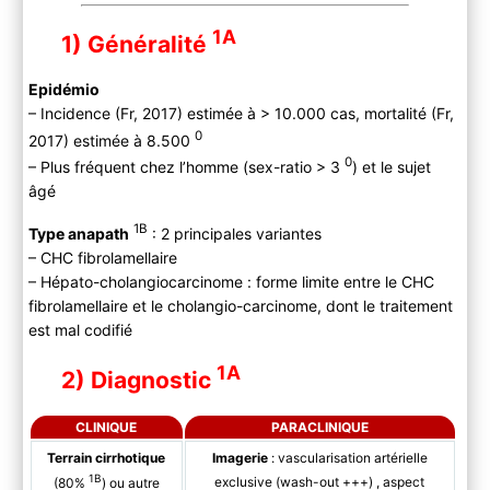
1A
1) Généralité
Epidémio
– Incidence (Fr, 2017) estimée à > 10.000 cas, mortalité (Fr,
0
2017) estimée à 8.500
0
– Plus fréquent chez l’homme (sex-ratio > 3
) et le sujet
âgé
1B
Type anapath
: 2 principales variantes
– CHC fibrolamellaire
– Hépato-cholangiocarcinome : forme limite entre le CHC
fibrolamellaire et le cholangio-carcinome, dont le traitement
est mal codifié
1A
2) Diagnostic
CLINIQUE
PARACLINIQUE
Terrain cirrhotique
Imagerie
: vascularisation artérielle
1B
exclusive (wash-out +++) , aspect
(80%
) ou autre