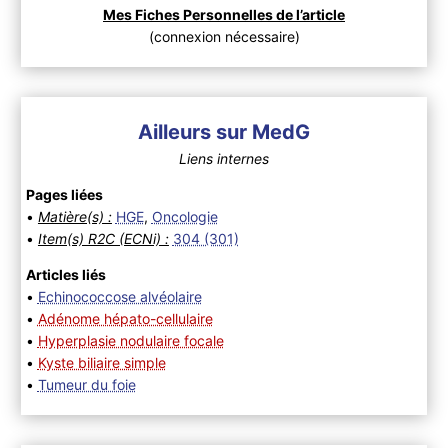
Mes Fiches Personnelles de l’article
(connexion nécessaire)
Ailleurs sur MedG
Liens internes
Pages liées
•
Matière(s) :
HGE
,
Oncologie
•
Item(s) R2C (ECNi) :
304 (301)
Articles liés
•
Echinococcose alvéolaire
•
Adénome hépato-cellulaire
•
Hyperplasie nodulaire focale
•
Kyste biliaire simple
•
Tumeur du foie