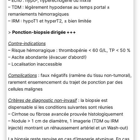
– Echo : hypo-, hyperéchogène ou mixte
– TDM : légèrement hypodense au temps portal ±
remaniements hémorragiques
– IRM : hypoT1 et hyperT2, ± bien limitée
>
Ponction-biopsie dirigée +++
Contre-indications
– Risque hémorragique : thrombopénie < 60 G/L, TP < 50 %
– Ascite abondante (évacuer d’abord!)
– Localisation inaccessible
Complications
: faux négatifs (ramène du tissu non-tumoral),
rarement ensemencement du trajet de ponction par des
cellules malignes
Critères de diagnostic non-invasif
: la biopsie est
dispensable si les conditions suivantes sont réunies
– Cirrhose ou fibrose avancée prouvée histologiquement
– Nodule > 1 cm de diamètre, 1 imagerie (TDM ou IRM
injecté) montrant un réhaussement artériel et un Wash-out)
La biopsie reste requise en cas d’imagerie atypique. En cas