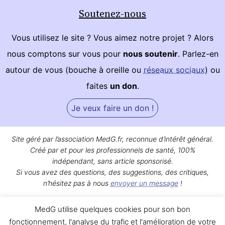
Soutenez-nous
Vous utilisez le site ? Vous aimez notre projet ? Alors
nous comptons sur vous pour
nous soutenir
. Parlez-en
autour de vous (bouche à oreille ou
réseaux sociaux
) ou
faites
un don
.
Je veux faire un don !
Site géré par l’association MedG.fr, reconnue d’intérêt général.
Créé par et pour les professionnels de santé, 100%
indépendant, sans article sponsorisé.
Si vous avez des questions, des suggestions, des critiques,
n’hésitez pas à nous
envoyer un message
!
Bon surf sur MedG !
MedG utilise quelques cookies pour son bon
Qui sommes-nous ?
|
Mentions légales
|
Contact
fonctionnement, l'analyse du trafic et l'amélioration de votre