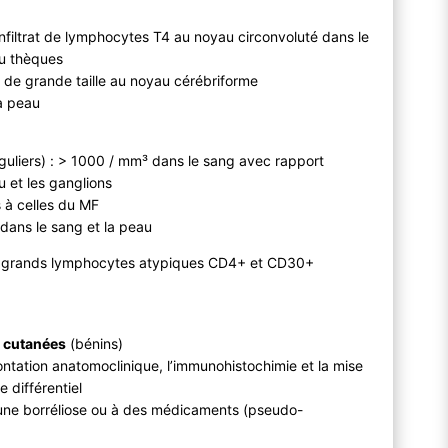
, infiltrat de lymphocytes T4 au noyau circonvoluté dans le
ou thèques
de grande taille au noyau cérébriforme
a peau
guliers) : > 1000 / mm³ dans le sang avec rapport
 et les ganglions
 à celles du MF
dans le sang et la peau
 grands lymphocytes atypiques CD4+ et CD30+
 cutanées
(bénins)
rontation anatomoclinique, l’immunohistochimie et la mise
 différentiel
à une borréliose ou à des médicaments (pseudo-