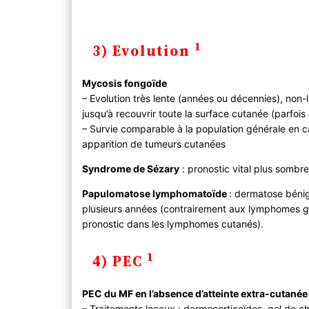
1
3) Evolution
Mycosis fongoïde
– Evolution très lente (années ou décennies), non
jusqu’à recouvrir toute la surface cutanée (parfois
– Survie comparable à la population générale en c
apparition de tumeurs cutanées
Syndrome de Sézary
: pronostic vital plus sombr
Papulomatose lymphomatoïde
: dermatose bénig
plusieurs années (contrairement aux lymphomes g
pronostic dans les lymphomes cutanés).
1
4) PEC
PEC du MF en l’absence d’atteinte extra-cutanée
– Traitements locaux : dermocorticoïdes, gel de c