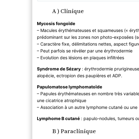
A ) Clinique
Mycosis fongoïde
– Macules érythémateuses et squameuses (« éryth
prédominant sur les zones non photo-exposées (se
– Caractère fixe, délimitations nettes, aspect figur
– Peut parfois se révéler par une érythrodermie
– Evolution des lésions en plaques infiltrées
Syndrome de Sézary
: érythrodermie prurigineus
alopécie, ectropion des paupières et ADP.
Papulomatose lymphomatoïde
– Papules érythémateuses en nombre très variable,
une cicatrice atrophique
– Association à un autre lymphome cutané ou une
Lymphome B cutané
: papulo-nodules, tumeurs ou
B ) Paraclinique