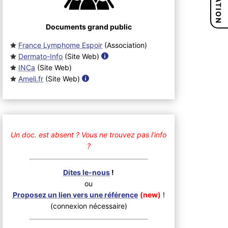
Documents grand public
France Lymphome Espoir
(Association
)
Dermato-Info
(Site Web
)
INCa
(Site Web
)
Ameli.fr
(Site Web
)
Un doc. est absent ?
Vous ne trouvez pas l’info
?
Dites le-nous
!
ou
Proposez un lien vers une référence
(new)
!
(connexion nécessaire)