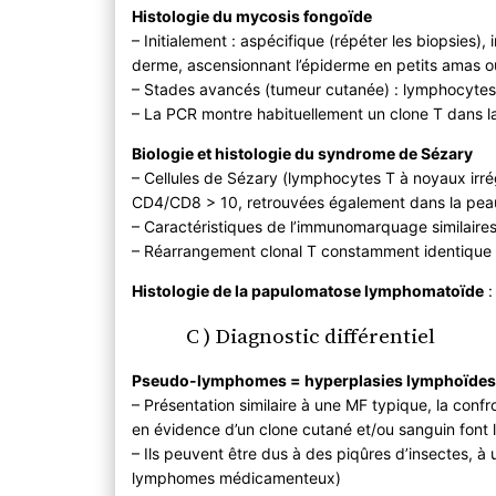
Histologie du mycosis fongoïde
– Initialement : aspécifique (répéter les biopsies)
derme, ascensionnant l’épiderme en petits amas 
– Stades avancés (tumeur cutanée) : lymphocytes 
– La PCR montre habituellement un clone T dans l
Biologie et histologie du syndrome de Sézary
– Cellules de Sézary (lymphocytes T à noyaux irré
CD4/CD8 > 10, retrouvées également dans la peau
– Caractéristiques de l’immunomarquage similaires
– Réarrangement clonal T constamment identique 
Histologie de la papulomatose lymphomatoïde
:
C ) Diagnostic différentiel
Pseudo-lymphomes = hyperplasies lymphoïdes
– Présentation similaire à une MF typique, la conf
en évidence d’un clone cutané et/ou sanguin font le
– Ils peuvent être dus à des piqûres d’insectes, 
lymphomes médicamenteux)