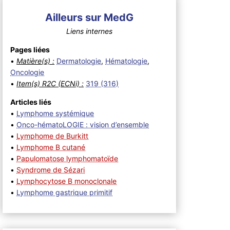
Ailleurs sur MedG
Liens internes
Pages liées
•
Matière(s) :
Dermatologie
,
Hématologie
,
Oncologie
•
Item(s) R2C (ECNi) :
319 (316)
Articles liés
•
Lymphome systémique
•
Onco-hématoLOGIE : vision d’ensemble
•
Lymphome de Burkitt
•
Lymphome B cutané
•
Papulomatose lymphomatoïde
•
Syndrome de Sézari
•
Lymphocytose B monoclonale
•
Lymphome gastrique primitif