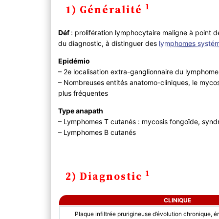
1
1) Généralité
2) Diagnostic
A ) Clinique
Déf
: prolifération lymphocytaire maligne à point
B ) Paraclinique
du diagnostic, à distinguer des
lymphomes systé
C ) Diagnostic différentiel
Epidémio
3) Evolution
– 2e localisation extra-ganglionnaire du lymphom
– Nombreuses entités anatomo-cliniques, le mycos
4) PEC
plus fréquentes
Type anapath
– Lymphomes T cutanés : mycosis fongoïde, synd
– Lymphomes B cutanés
1
2) Diagnostic
CLINIQUE
Plaque infiltrée prurigineuse d’évolution chronique, é