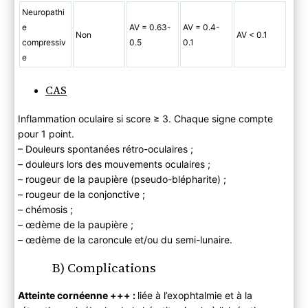
Neuropathi
e
AV = 0.63-
AV = 0.4-
Non
AV < 0.1
compressiv
0.5
0.1
e
CAS
Inflammation oculaire si score ≥ 3. Chaque signe compte
pour 1 point.
– Douleurs spontanées rétro-oculaires ;
– douleurs lors des mouvements oculaires ;
– rougeur de la paupière (pseudo-blépharite) ;
– rougeur de la conjonctive ;
– chémosis ;
– œdème de la paupière ;
– œdème de la caroncule et/ou du semi-lunaire.
B) Complications
Atteinte cornéenne +++ :
liée à l’exophtalmie et à la