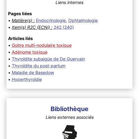
Liens internes
Pages liées
•
Matière(s) :
Endocrinologie
,
Ophtalmologie
•
Item(s) R2C (ECNi) :
242 (240)
Articles liés
•
Goitre multi-nodulaire toxique
•
Adénome toxique
•
Thyroïdite subaigüe de De Quervain
•
Thyroïdite du post-partum
•
Maladie de Basedow
•
Hyperthyroïdie
Bibliothèque
Liens externes associés