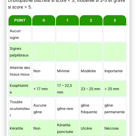
Orbitopathie discrète si score < 3, modérée si 3-5 et grave
si score > 5.
POINT
0
1
2
3
Aucun
signe
Signes
palpébraux
Atteinte des
Non
Minime
Modérée
Importante
tissus mous
Exophtalmi
17 – 22,5
< 17 mm
23 – 25 mm
> 25 mm
e
mm
Trouble
Aucune
gêne
gêne
oculomoteu
gêne rare
gêne
fréquente
permanente
r
Kératite
Kératite
Non
Ulcère
Nécrose
ponctuée