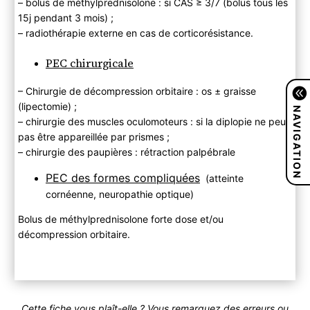
– bolus de méthylprednisolone : si CAS ≥ 3/7 (bolus tous les
15j pendant 3 mois) ;
– radiothérapie externe en cas de corticorésistance.
PEC chirurgicale
– Chirurgie de décompression orbitaire : os ± graisse
(lipectomie) ;
NAVIGATION
– chirurgie des muscles oculomoteurs : si la diplopie ne peut
pas être appareillée par prismes ;
– chirurgie des paupières : rétraction palpébrale
PEC des formes compliquées
(atteinte
cornéenne, neuropathie optique)
Bolus de méthylprednisolone forte dose et/ou
décompression orbitaire.
Cette fiche vous plaît-elle ? Vous remarquez des erreurs ou