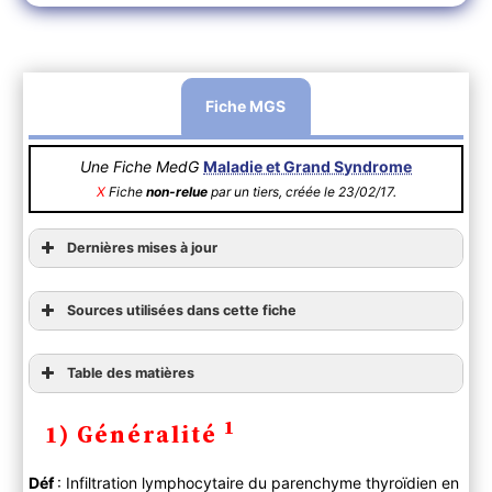
Fiche MGS
Une Fiche MedG
Maladie et Grand Syndrome
X
Fiche
non-relue
par un tiers, créée le 23/02/17.
Dernières mises à jour
Sources utilisées dans cette fiche
Table des matières
1) Généralité
1
1) Généralité
2) Diagnostic
A ) Clinique
Déf
: Infiltration lymphocytaire du parenchyme thyroïdien en
B ) Paraclinique