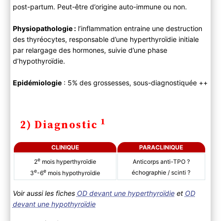
post-partum. Peut-être d’origine auto-immune ou non.
3) Evolution
4) PEC
Physiopathologie :
l’inflammation entraine une destruction
A) Bilan
des thyréocytes, responsable d’une hyperthyroïdie initiale
B) Traitement
par relargage des hormones, suivie d’une phase
d’hypothyroïdie.
Epidémiologie
: 5% des grossesses, sous-diagnostiquée ++
1
2) Diagnostic
CLINIQUE
PARACLINIQUE
e
2
mois hyperthyroïdie
Anticorps anti-TPO ?
e
e
échographie / scinti ?
3
-6
mois hypothyroïdie
Voir aussi les fiches
OD devant une hyperthyroïdie
et
OD
devant une hypothyroïdie