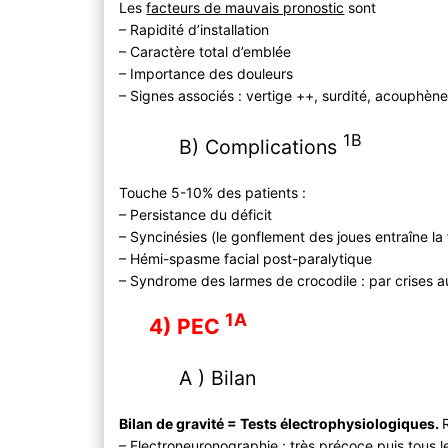
Les
facteurs de mauvais pronostic
sont
– Rapidité d’installation
– Caractère total d’emblée
– Importance des douleurs
– Signes associés : vertige ++, surdité, acouphèn
1B
B) Complications
Touche 5-10% des patients :
– Persistance du déficit
– Syncinésies (le gonflement des joues entraîne la 
– Hémi-spasme facial post-paralytique
– Syndrome des larmes de crocodile : par crises a
1A
4) PEC
A ) Bilan
Bilan de gravité = Tests électrophysiologiques.
– Electroneuronographie : très précoce puis tous l