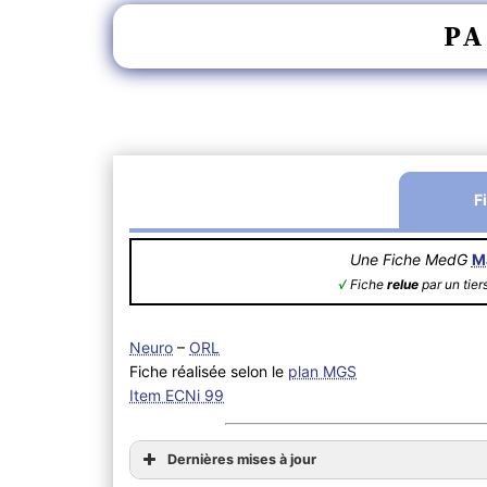
PA
F
Une Fiche MedG
M
√
Fiche
relue
par un tier
Neuro
–
ORL
Fiche réalisée selon le
plan MGS
Item ECNi 99
Dernières mises à jour