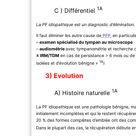
1A
C ) Différentiel
La PF idiopathique est un diagnostic d’élimination
.
Il faut éliminer les autre cause de
PFP
, en particul
–
examen spécialisé du tympan au microscope
–
audiométrie
avec tympanométrie et recherche d
± IRM/TDM
en cas de persistance > 6 mois ou de r
1A
isolées et d’évolution bénigne »
)
3) Evolution
1A
A) Histoire naturelle
La PF idiopathique est une pathologie bénigne, mai
initialement incomplètes et qui le restent récupèr
20 % des formes complètes d’emblée ont des compl
Dans le plupart des cas, la récupération débute e