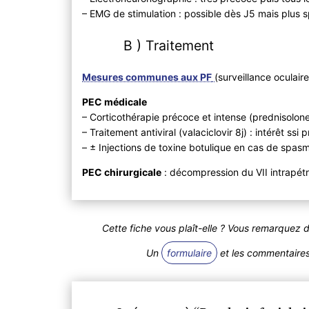
– EMG de stimulation : possible dès J5 mais plus s
B ) Traitement
Mesures communes aux PF
(surveillance oculai
PEC médicale
– Corticothérapie précoce et intense (prednisolon
– Traitement antiviral (valaciclovir 8j) : intérêt ss
– ± Injections de toxine botulique en cas de spas
PEC chirurgicale
: décompression du VII intrapét
Cette fiche vous plaît-elle ? Vous remarquez 
Un
formulaire
et les commentaires 