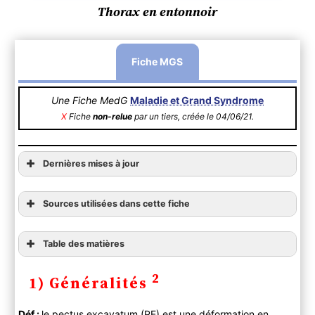
Thorax en entonnoir
Fiche MGS
Une Fiche MedG
Maladie et Grand Syndrome
X
Fiche
non-relue
par un tiers, créée le 04/06/21.
Dernières mises à jour
Sources utilisées dans cette fiche
Table des matières
1) Généralités
2
1) Généralités
2) Diagnostic
A ) Clinique
Déf :
le pectus excavatum (PE) est une déformation en