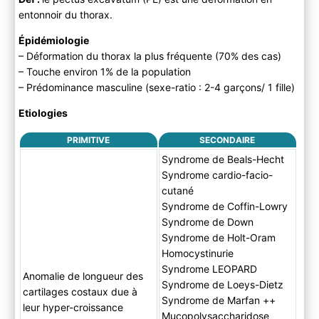
Anamnèse
entonnoir du thorax.
Examen physique
B ) Paraclinique
Épidémiologie
C ) Diagnostic différentiel
– Déformation du thorax la plus fréquente (70% des cas)
– Touche environ 1% de la population
3) Evolution
– Prédominance masculine (sexe-ratio : 2-4 garçons/ 1 fille)
A) Histoire naturelle
B) Complications
Etiologies
4) PEC
PRIMITIVE
SECONDAIRE
A ) Bilan initial
Syndrome de Beals-Hecht
B ) Traitement
Syndrome cardio-facio-
C) Suivi
cutané
Syndrome de Coffin-Lowry
Syndrome de Down
Syndrome de Holt-Oram
Homocystinurie
Syndrome LEOPARD
Anomalie de longueur des
Syndrome de Loeys-Dietz
cartilages costaux due à
Syndrome de Marfan ++
leur hyper-croissance
Mucopolysaccharidose