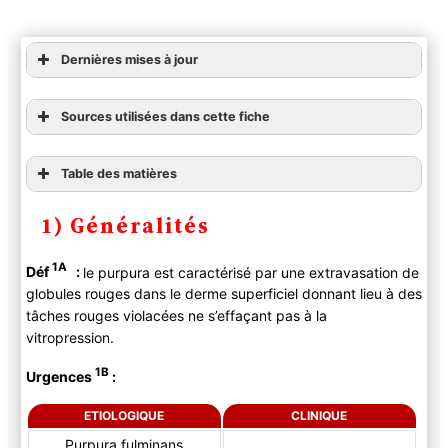
Dernières mises à jour
Sources utilisées dans cette fiche
Table des matières
1) Généralités
1) Généralités
2) Etiologies
Type 1
1A
Déf
:
le purpura est caractérisé par une extravasation de
Type 2
globules rouges dans le derme superficiel donnant lieu à des
Type 3
tâches rouges violacées ne s’effaçant pas à la
3) Orientation diagnostique
vitropression.
A ) Clinique
1B
B ) Paraclinique
Urgences
:
C ) Synthèse
ETIOLOGIQUE
CLINIQUE
4) Traitement symptomatique
Purpura fulminans