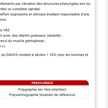
onflements par vibration des structures pharyngées lors du
opnée) ou complète (apnée)
ffort respiratoire et stimulus éveillant responsable d’une
urne.
des VAS
t avec des dépôts graisseux (obésité) ;
recul du muscle génioglosse ;
++).
ce du SAHOS modéré à sévère = 14% chez les hommes et
PARACLINIQUE
Polygraphie (en 1ère intention)
Polysomnographie (examen de référence)