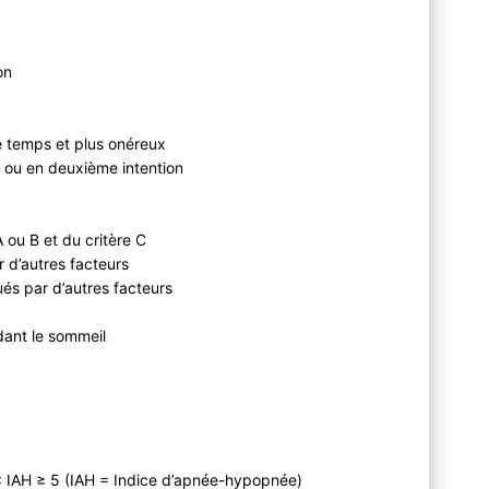
ion
 temps et plus onéreux
s ou en deuxième intention
A ou B et du critère C
 d’autres facteurs
ués par d’autres facteurs
dant le sommeil
: IAH ≥ 5 (IAH = Indice d’apnée-hypopnée)