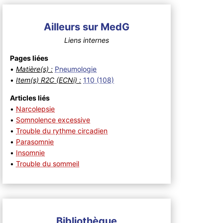
Ailleurs sur MedG
Liens internes
Pages liées
•
Matière(s) :
Pneumologie
•
Item(s) R2C (ECNi) :
110 (108)
Articles liés
•
Narcolepsie
•
Somnolence excessive
•
Trouble du rythme circadien
•
Parasomnie
•
Insomnie
•
Trouble du sommeil
Bibliothèque