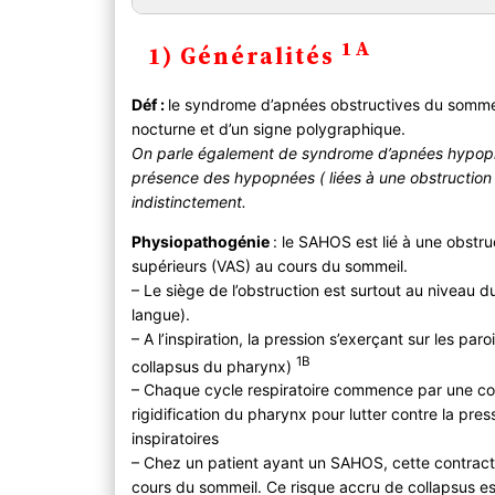
1) Généralités
1A
1) Généralités
2) Diagnostic
A ) Clinique
Déf :
le syndrome d’apnées obstructives du sommei
B ) Paraclinique
nocturne et d’un signe polygraphique.
C ) Diagnostic différentiel
On parle également de syndrome d’apnées hypopné
3) Evolution
présence des hypopnées ( liées à une obstruction p
4) PEC
indistinctement.
A ) Bilan initial
Physiopathogénie
: le SAHOS est lié à une obstru
B ) Traitement
supérieurs (VAS) au cours du sommeil.
Mesures générales
– Le siège de l’obstruction est surtout au niveau d
Moyens thérapeutiques
langue).
Indications thérapeutiques
– A l’inspiration, la pression s’exerçant sur les p
1B
collapsus du pharynx)
– Chaque cycle respiratoire commence par une co
rigidification du pharynx pour lutter contre la pr
inspiratoires
– Chez un patient ayant un SAHOS, cette contractio
cours du sommeil. Ce risque accru de collapsus e