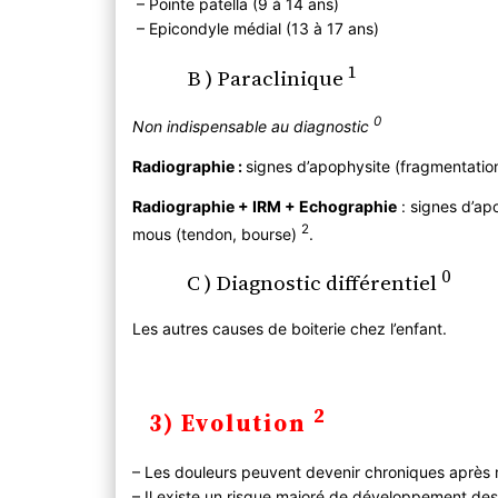
– Pointe patella (9 à 14 ans)
– Epicondyle médial (13 à 17 ans)
1
B ) Paraclinique
0
Non indispensable au diagnostic
Radiographie :
signes d’apophysite (fragmentation 
Radiographie + IRM + Echographie
: signes d’ap
2
mous (tendon, bourse)
.
0
C ) Diagnostic différentiel
Les autres causes de boiterie chez l’enfant.
2
3) Evolution
– Les douleurs peuvent devenir chroniques après 
– Il existe un risque majoré de développement des t