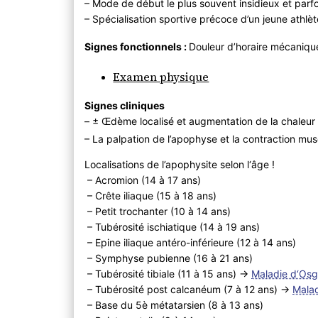
– Mode de début le plus souvent insidieux et parf
– Spécialisation sportive précoce d’un jeune athlè
Signes fonctionnels :
Douleur d’horaire mécanique
Examen physique
Signes cliniques
– ± Œdème localisé et augmentation de la chaleur 
– La palpation de l’apophyse et la contraction musc
Localisations de l’apophysite selon l‘âge !
– Acromion (14 à 17 ans)
– Crête iliaque (15 à 18 ans)
– Petit trochanter (10 à 14 ans)
– Tubérosité ischiatique (14 à 19 ans)
– Epine iliaque antéro-inférieure (12 à 14 ans)
– Symphyse pubienne (16 à 21 ans)
– Tubérosité tibiale (11 à 15 ans) ->
Maladie d‘Osg
– Tubérosité post calcanéum (7 à 12 ans) ->
Mala
– Base du 5è métatarsien (8 à 13 ans)