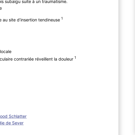
ois subaigu suite à un traumatisme.
te
1
 au site d’insertion tendineuse
locale
1
ulaire contrariée réveillent la douleur
ood Schlatter
die de Sever