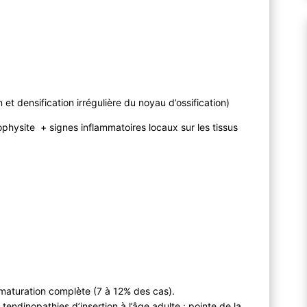
et densification irrégulière du noyau d’ossification)
ophysite + signes inflammatoires locaux sur les tissus
maturation complète (7 à 12% des cas).
endinopathies d’insertion à l’âge adulte : pointe de la