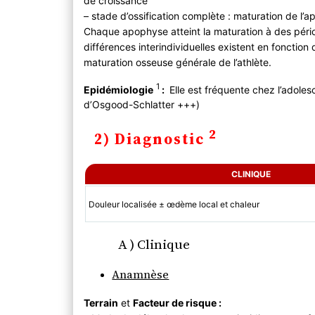
de croissance
– stade d’ossification complète : maturation de l’
Chaque apophyse atteint la maturation à des pério
différences interindividuelles existent en fonctio
maturation osseuse générale de l’athlète.
1
Epidémiologie
:
Elle est fréquente chez l’adoles
d’Osgood-Schlatter +++)
2
2) Diagnostic
CLINIQUE
Douleur localisée ± œdème local et chaleur
A ) Clinique
Anamnèse
Terrain
et
Facteur de risque :