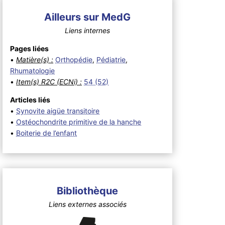
Ailleurs sur MedG
Liens internes
Pages liées
•
Matière(s) :
Orthopédie
,
Pédiatrie
,
Rhumatologie
•
Item(s) R2C (ECNi) :
54 (52)
Articles liés
•
Synovite aigüe transitoire
•
Ostéochondrite primitive de la hanche
•
Boiterie de l’enfant
Bibliothèque
Liens externes associés