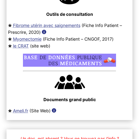
Outils de consultation
Fibrome utérin avec saignements
(Fiche Info Patient –
Prescrire, 2020
)
Myomectomie
(Fiche Info Patient – CNGOF, 2017
)
le CRAT
(site web
)
Documents grand public
Ameli.fr
(Site Web
)
Un doc. est absent ?
Vous ne trouvez pas l’info ?