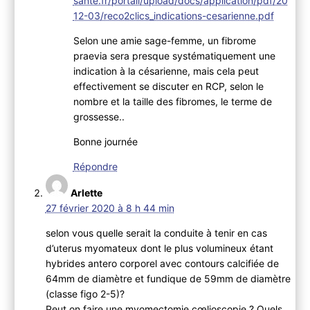
sante.fr/portail/upload/docs/application/pdf/20
12-03/reco2clics_indications-cesarienne.pdf
Selon une amie sage-femme, un fibrome
praevia sera presque systématiquement une
indication à la césarienne, mais cela peut
effectivement se discuter en RCP, selon le
nombre et la taille des fibromes, le terme de
grossesse..
Bonne journée
Répondre
Arlette
27 février 2020 à 8 h 44 min
selon vous quelle serait la conduite à tenir en cas
d’uterus myomateux dont le plus volumineux étant
hybrides antero corporel avec contours calcifiée de
64mm de diamètre et fundique de 59mm de diamètre
(classe figo 2-5)?
Peut on faire une myomectomie cœlioscopie ? Quels