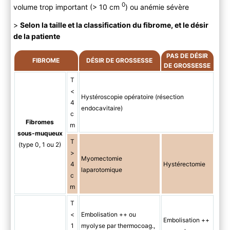
0
volume trop important (> 10 cm
) ou anémie sévère
>
Selon la taille et la classification du fibrome, et le désir
de la patiente
PAS DE DÉSIR
FIBROME
DÉSIR DE GROSSESSE
DE GROSSESSE
T
<
Hystéroscopie opératoire (résection
4
endocavitaire)
c
Fibromes
m
sous-muqueux
T
(type 0, 1 ou 2)
>
Myomectomie
4
Hystérectomie
laparotomique
c
m
T
<
Embolisation ++ ou
Embolisation ++
1
myolyse par thermocoag.,