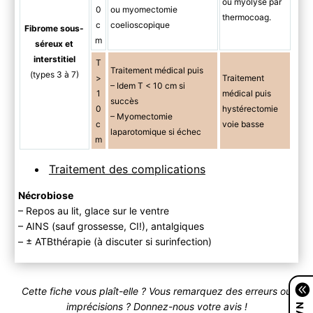
ou myolyse par
0
ou myomectomie
thermocoag.
c
coelioscopique
Fibrome sous-
m
séreux et
interstitiel
T
Traitement médical puis
(types 3 à 7)
>
Traitement
– Idem T < 10 cm si
1
médical puis
succès
0
hystérectomie
– Myomectomie
c
voie basse
laparotomique si échec
m
Traitement des complications
Nécrobiose
– Repos au lit, glace sur le ventre
– AINS (sauf grossesse, CI!), antalgiques
– ± ATBthérapie (à discuter si surinfection)
Cette fiche vous plaît-elle ? Vous remarquez des erreurs ou
imprécisions ? Donnez-nous votre avis !