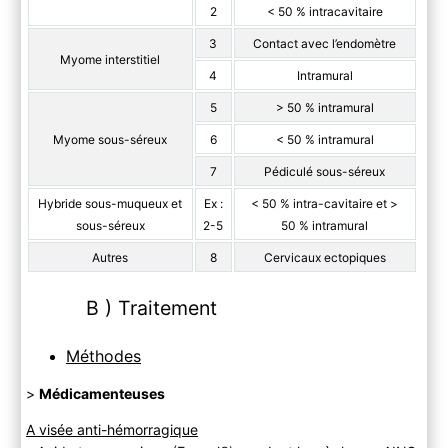
2
< 50 % intracavitaire
3
Contact avec l’endomètre
Myome interstitiel
4
Intramural
5
> 50 % intramural
Myome sous-séreux
6
< 50 % intramural
7
Pédiculé sous-séreux
Hybride sous-muqueux et
Ex :
< 50 % intra-cavitaire et >
sous-séreux
2-5
50 % intramural
Autres
8
Cervicaux ectopiques
B ) Traitement
Méthodes
>
Médicamenteuses
A visée anti-hémorragique