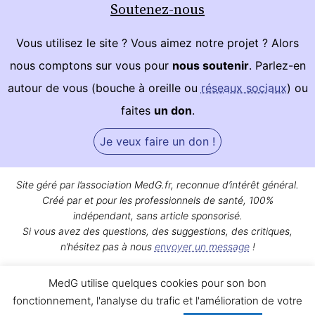
Soutenez-nous
Vous utilisez le site ? Vous aimez notre projet ? Alors
nous comptons sur vous pour
nous soutenir
. Parlez-en
autour de vous (bouche à oreille ou
réseaux sociaux
) ou
faites
un don
.
Je veux faire un don !
Site géré par l’association MedG.fr, reconnue d’intérêt général.
Créé par et pour les professionnels de santé, 100%
indépendant, sans article sponsorisé.
Si vous avez des questions, des suggestions, des critiques,
n’hésitez pas à nous
envoyer un message
!
Bon surf sur MedG !
MedG utilise quelques cookies pour son bon
Qui sommes-nous ?
|
Mentions légales
|
Contact
fonctionnement, l'analyse du trafic et l'amélioration de votre