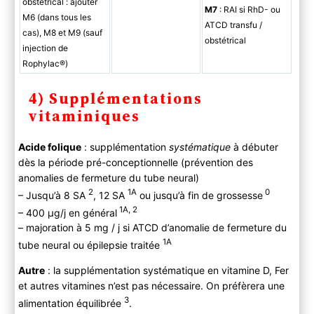
obstétrical : ajouter
M7
: RAI si RhD- ou
M6 (dans tous les
ATCD transfu /
cas), M8 et M9 (sauf
obstétrical
injection de
Rophylac®)
4) Supplémentations
vitaminiques
Acide folique
: supplémentation
systématique
à débuter
dès la période pré-conceptionnelle (prévention des
anomalies de fermeture du tube neural)
2
1A
0
– Jusqu’à 8 SA
, 12 SA
ou jusqu’à fin de grossesse
1A, 2
– 400 µg/j en général
– majoration à 5 mg / j si ATCD d’anomalie de fermeture du
1A
tube neural ou épilepsie traitée
Autre
: la supplémentation systématique en vitamine D, Fer
et autres vitamines n’est pas nécessaire. On préfèrera une
3
alimentation équilibrée
.