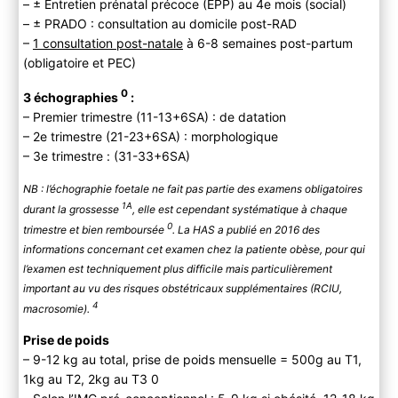
– ± Entretien prénatal précoce (EPP) au 4e mois (social)
– ± PRADO : consultation au domicile post-RAD
–
1 consultation post-natale
à 6-8 semaines post-partum
(obligatoire et PEC)
0
3 échographies
:
– Premier trimestre (11-13+6SA) : de datation
– 2e trimestre (21-23+6SA) : morphologique
– 3e trimestre : (31-33+6SA)
NB : l’échographie foetale ne fait pas partie des examens obligatoires
1A
durant la grossesse
, elle est cependant systématique à chaque
0
trimestre et bien remboursée
. La HAS a publié en 2016 des
informations concernant cet examen chez la patiente obèse, pour qui
l’examen est techniquement plus difficile mais particulièrement
important au vu des risques obstétricaux supplémentaires (RCIU,
4
macrosomie).
Prise de poids
– 9-12 kg au total, prise de poids mensuelle = 500g au T1,
1kg au T2, 2kg au T3 0