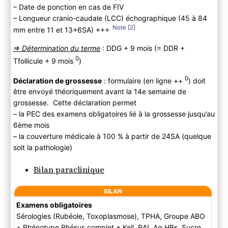
– Date de ponction en cas de FIV
– Longueur cranio-caudale (LCC) échographique (45 à 84
2
mm entre 11 et 13+6SA) +++
=> Détermination du terme
: DDG + 9 mois (= DDR +
0
Tfollicule + 9 mois
)
0
Déclaration de grossesse
: formulaire (en ligne ++
) doit
être envoyé théoriquement avant la 14e semaine de
grossesse. Cette déclaration permet
– la PEC des examens obligatoires lié à la grossesse jusqu’au
6ème mois
– la couverture médicale à 100 % à partir de 24SA (quelque
soit la pathologie)
Bilan paraclinique
BILAN
Examens obligatoires
Sérologies (Rubéole, Toxoplasmose), TPHA, Groupe ABO
+ Phénotype Rhésus complet + Kell, RAI, Ag HBs, Sucre