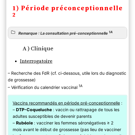
l’édition 2015
1) Période préconceptionnelle
3) Suivi de grossesse
2
Détermination du terme et déclaration
Bilan paraclinique
Stratification du risque et modalités de
1A
Remarque : La consultation pré-conceptionnelle
surveillance
B ) Deuxième consultation (3e mois)
A ) Clinique
Clinique
Interrogatoire
Paraclinique
C ) 3e à 7e consultation
– Recherche des FdR (cf. ci-dessous, utile lors du diagnostic
Clinique
de grossesse)
Paraclinique
1A
– Vérification du calendrier vaccinal
D ) Consultation du 9e mois
Clinique
Vaccins recommandés en période pré-conceptionnelle
:
Paraclinique
–
DTP-Coqueluche
: vaccin ou rattrapage de tous les
E ) Synthèse de la surveillance paraclinique de la
adultes susceptibles de devenir parents
grossesse
–
Rubéole
: vacciner les femmes séronégatives ≥ 2
4) Supplémentations vitaminiques
mois avant le début de grossesse (pas lieu de vacciner