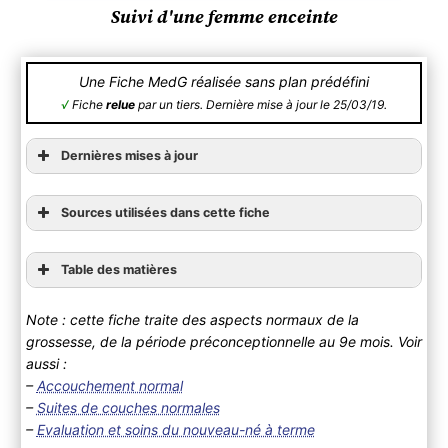
Suivi d'une femme enceinte
Une Fiche MedG réalisée sans plan prédéfini
√
Fiche
relue
par un tiers. Dernière mise à jour le 25/03/19.
Dernières mises à jour
Sources utilisées dans cette fiche
Table des matières
1) Période préconceptionnelle
Note : cette fiche traite des aspects normaux de la
A ) Clinique
grossesse, de la période préconceptionnelle au 9e mois. Voir
Interrogatoire
lien vers
aussi :
Clinique
l’édition 2015
–
Accouchement normal
2) Diagnostic de grossesse
–
Suites de couches normales
A) Clinique
lien vers
–
Evaluation et soins du nouveau-né à terme
B) Paraclinique