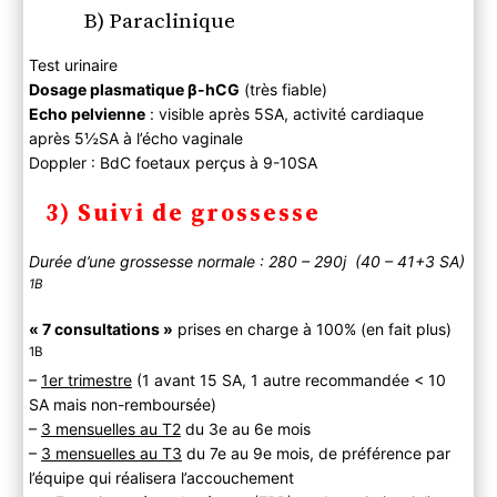
B) Paraclinique
Test urinaire
Dosage plasmatique β-hCG
(très fiable)
Echo pelvienne
: visible après 5SA, activité cardiaque
après 5½SA à l’écho vaginale
Doppler : BdC foetaux perçus à 9-10SA
3) Suivi de grossesse
Durée d’une grossesse normale : 280 – 290j (40 – 41+3 SA)
1B
« 7 consultations »
prises en charge à 100% (en fait plus)
1B
–
1er trimestre
(1 avant 15 SA, 1 autre recommandée < 10
SA mais non-remboursée)
–
3 mensuelles au T2
du 3e au 6e mois
–
3 mensuelles au T3
du 7e au 9e mois, de préférence par
l’équipe qui réalisera l’accouchement