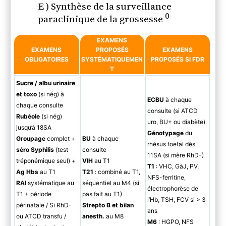
E ) Synthèse de la surveillance
0
paraclinique de la grossesse
EXAMENS
EXAMENS
PROPOSÉS
EXAMENS
OBLIGATOIRES
SYSTÉMATIQUEMEN
PROPOSÉS SI FDR
T
Sucre / albu urinaire
et toxo
(si nég) à
ECBU
à chaque
chaque consulte
consulte (si ATCD
Rubéole
(si nég)
uro, BU+ ou diabète)
jusqu’à 18SA
Génotypage
du
Groupage
complet +
BU
à chaque
rhésus foetal dès
séro Syphilis
(test
consulte
11SA (si mère RhD-)
tréponémique seul) +
VIH
au T1
T1
: VHC, GàJ, PV,
Ag Hbs
au T1
T21
: combiné au T1,
NFS-ferritine,
RAI
systématique au
séquentiel au M4 (si
électrophorèse de
T1 + période
pas fait au T1)
l’Hb, TSH, FCV si > 3
périnatale / Si RhD-
Strepto B et bilan
ans
ou ATCD transfu /
anesth.
au M8
M6
: HGPO, NFS