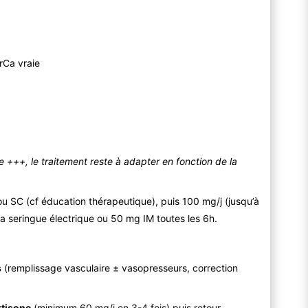
rCa vraie
 +++, le traitement reste à adapter en fonction de la
 ou SC (cf éducation thérapeutique), puis 100 mg/j (jusqu’à
 la seringue électrique ou 50 mg IM toutes les 6h.
s
(remplissage vasculaire ± vasopresseurs, correction
rtisone
(minimum 60 mg/j en 3-4 fois) puis retour