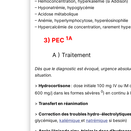
– Hémoconcentration, hyperkaliémie (si Addison)
– Hyponatrémie, hypoglycémie
– Acidose métabolique
– Anémie, hyperlymphocytose, hyperéosinophilie
– Hypercalcémie de concentration, rarement hype
1A
3) PEC
A ) Traitement
Dès que le diagnostic est évoqué, urgence absolue
situation.
>
Hydrocortisone
: dose initiale 100 mg IV ou IM
0
600 mg/j dans les formes sévères
) en continu à
>
Transfert en réanimation
>
Correction des troubles hydro-électrolytique
glycémique,
kaliémique
et
natrémique
si besoin)
>
Après l’épisode aigu, tripler la dose d’hydroco