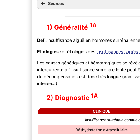
Sources
1A
1) Généralité
Déf :
insuffisance aiguë en hormones surrénalienn
Etiologies :
cf étiologies des
insuffisances surrén
Les causes génétiques et hémorragiques se révèle
intercurrente à l’insuffisance surrénale lente peut 
de décompensation est donc très longue (vomisseme
intense…)
1A
2) Diagnostic
CLINIQUE
Insuffisance surrénale connue o
Déshydratation extracellulaire