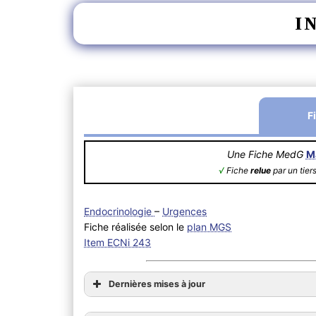
I
F
Une Fiche MedG
M
√
Fiche
relue
par un tier
Endocrinologie
–
Urgences
Fiche réalisée selon le
plan MGS
Item ECNi 243
Dernières mises à jour