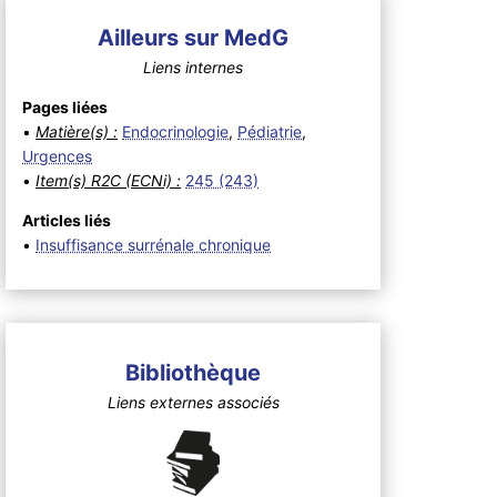
Ailleurs sur MedG
Liens internes
Pages liées
•
Matière(s) :
Endocrinologie
,
Pédiatrie
,
Urgences
•
Item(s) R2C (ECNi) :
245 (243)
Articles liés
•
Insuffisance surrénale chronique
Bibliothèque
Liens externes associés