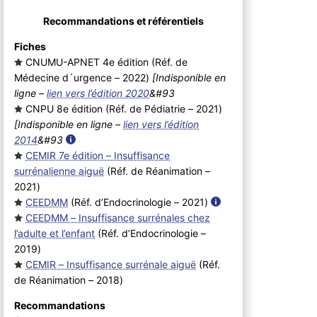
Recommandations et référentiels
Fiches
CNUMU-APNET 4e édition (Réf. de
Médecine d´urgence – 2022
)
[Indisponible en
ligne –
lien vers l’édition 2020
&#93
CNPU 8e édition (Réf. de Pédiatrie – 2021
)
[Indisponible en ligne –
lien vers l’édition
2014
&#93
CEMIR 7e édition – Insuffisance
surrénalienne aiguë
(Réf. de Réanimation –
2021
)
CEEDMM
(Réf. d’Endocrinologie – 2021
)
CEEDMM – Insuffisance surrénales chez
l’adulte et l’enfant
(Réf. d’Endocrinologie –
2019
)
CEMIR – Insuffisance surrénale aiguë
(Réf.
de Réanimation – 2018
)
Recommandations