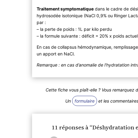
Traitement symptomatique
dans le cadre de déshy
hydrosodée isotonique (NaCl 0,9% ou Ringer Lactate
par :
– la perte de poids : 1L par kilo perdu
– la formule suivante : déficit = 20% x poids actue
En cas de collapsus hémodynamique, remplissage ra
un apport en NaCl.
Remarque : en cas d’anomalie de l’hydratation intra
Cette fiche vous plaît-elle ? Vous remarquez 
Un
formulaire
et les commentaires 
11 réponses à “Déshydratation e