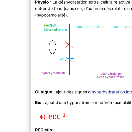
Physio
: La déshydratation extra-cellulaire activ
entrer de l’eau (sans sel), d’où un excès relatif d
(hypoosmolalité).
Clinique
: ajout des signes d’
hyperhydratation intr
Bio
: ajout d’une hyponatrémie modérée (osmolalit
1
4) PEC
PEC étio