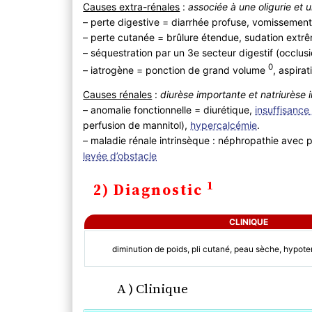
Causes extra-rénales
:
associée à une oligurie et 
– perte digestive = diarrhée profuse, vomissemen
– perte cutanée = brûlure étendue, sudation extr
– séquestration par un 3e secteur digestif (occlus
0
– iatrogène = ponction de grand volume
, aspira
Causes rénales
:
diurèse importante et natriurèse
– anomalie fonctionnelle = diurétique,
insuffisance
perfusion de mannitol),
hypercalcémie
.
– maladie rénale intrinsèque : néphropathie avec p
levée d’obstacle
1
2) Diagnostic
CLINIQUE
diminution de poids, pli cutané, peau sèche, hypote
A ) Clinique