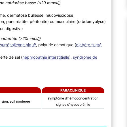
une natriurèse basse (<20 mmol/j)
t
ême, dermatose bulleuse, mucoviscidose
ion, pancréatite, péritonite) ou musculaire (rabdomyolyse)
tion digestive
 inadaptée (>20mmol/j)
 surrénalienne aiguë
, polyurie osmotique (
diabète sucré
,
erte de sel (
néphropathie interstitielle
),
syndrome de
PARACLINIQUE
symptôme d’hémoconcentration
nsion, soif modérée
signes d’hypovolémie