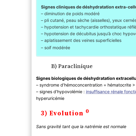
Signes cliniques de déshydratation extra-cell
– diminution de poids modéré
– pli cutané, peau sèche (aisselles), yeux cerné
– hypotension et tachycardie orthostatique réfl
– hypotension de décubitus jusqu’à choc hypovo
– aplatissement des veines superficielles
– soif modérée
B) Paraclinique
Signes biologiques de déshydratation extracell
– syndrome d’hémoconcentration = hématocrite >
– signes d’hypovolémie :
insuffisance rénale fonct
hyperuricémie
0
3) Evolution
Sans gravité tant que la natrémie est normale