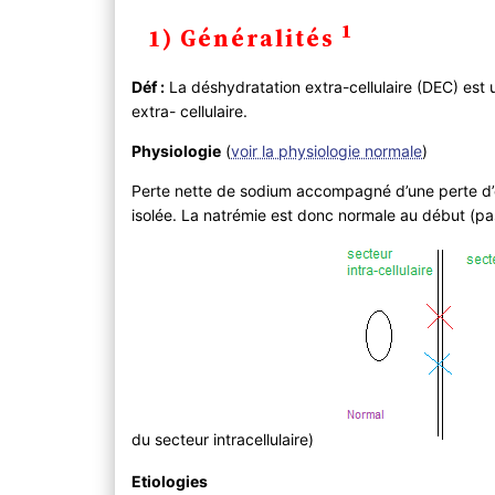
1) Généralités
1
1) Généralités
2) Diagnostic
A ) Clinique
Déf :
La déshydratation extra-cellulaire (DEC) est u
B) Paraclinique
extra- cellulaire.
3) Evolution
Evolution vers une
déshydratation global
Physiologie
(
voir la physiologie normale
)
Evolution vers une DEC avec hyperhydratat
Perte nette de sodium accompagné d’une perte d’
4) PEC
isolée. La natrémie est donc normale au début (pa
du secteur intracellulaire)
Etiologies