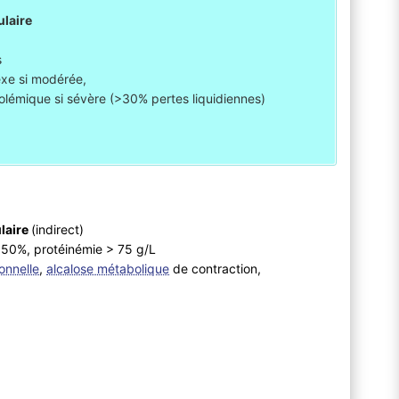
ulaire
s
èxe si modérée,
lémique si sévère (>30% pertes liquidiennes)
ulaire
(indirect)
 50%, protéinémie > 75 g/L
ionnelle
,
alcalose métabolique
de contraction,