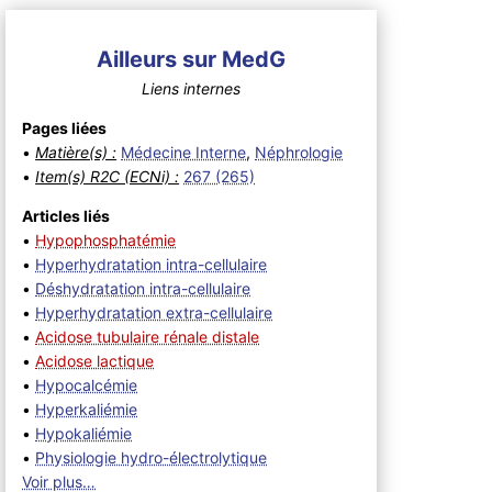
Ailleurs sur MedG
Liens internes
Pages liées
•
Matière(s) :
Médecine Interne
,
Néphrologie
•
Item(s) R2C (ECNi) :
267 (265)
Articles liés
•
Hypophosphatémie
•
Hyperhydratation intra-cellulaire
•
Déshydratation intra-cellulaire
•
Hyperhydratation extra-cellulaire
•
Acidose tubulaire rénale distale
•
Acidose lactique
•
Hypocalcémie
•
Hyperkaliémie
•
Hypokaliémie
•
Physiologie hydro-électrolytique
Voir plus…