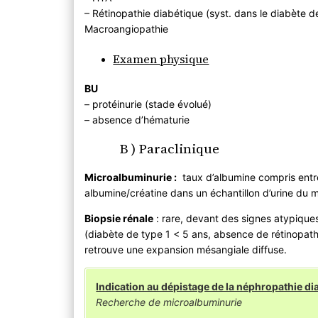
– Rétinopathie diabétique (syst. dans le diabète d
Macroangiopathie
Examen physique
BU
– protéinurie (stade évolué)
– absence d’hématurie
B ) Paraclinique
Microalbuminurie :
taux d’albumine compris entre
albumine/créatine dans un échantillon d’urine du 
Biopsie rénale
: rare, devant des signes atypique
(diabète de type 1 < 5 ans, absence de rétinopath
retrouve une expansion mésangiale diffuse.
Indication au dépistage de la néphropathie di
Recherche de microalbuminurie