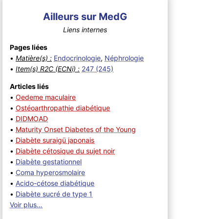
Ailleurs sur MedG
Liens internes
Pages liées
•
Matière(s) :
Endocrinologie
,
Néphrologie
•
Item(s) R2C (ECNi) :
247 (245)
Articles liés
•
Oedeme maculaire
•
Ostéoarthropathie diabétique
•
DIDMOAD
•
Maturity Onset Diabetes of the Young
•
Diabète suraigü japonais
•
Diabète cétosique du sujet noir
•
Diabète gestationnel
•
Coma hyperosmolaire
•
Acido-cétose diabétique
•
Diabète sucré de type 1
Voir plus…