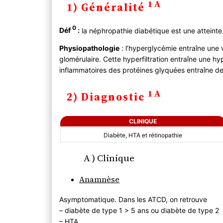
1A
1) Généralité
2) Diagnostic
A ) Clinique
0
Déf
:
la néphropathie diabétique est une atteinte
Anamnèse
Physiopathologie
: l’hyperglycémie entraîne une v
Examen physique
glomérulaire. Cette hyperfiltration entraîne une hy
B ) Paraclinique
inflammatoires des protéines glyquées entraîne d
3) Evolution
A) Histoire naturelle
1A
2) Diagnostic
B) Complications
4) PEC
CLINIQUE
A ) Bilan
C) Suivi
Diabète, HTA et rétinopathie
A ) Clinique
Anamnèse
Asymptomatique. Dans les ATCD, on retrouve
– diabète de type 1 > 5 ans ou diabète de type 2
– HTA