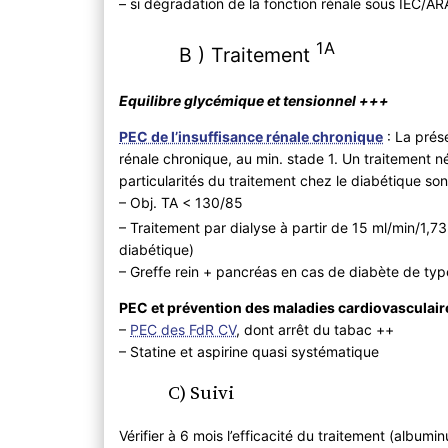
– si dégradation de la fonction rénale sous IEC/A
1A
B ) Traitement
Equilibre glycémique et tensionnel +++
PEC de l’insuffisance rénale chronique
: La prés
rénale chronique, au min. stade 1. Un traitement né
particularités du traitement chez le diabétique son
– Obj. TA < 130/85
– Traitement par dialyse à partir de 15 ml/min/1,7
diabétique)
– Greffe rein + pancréas en cas de diabète de typ
PEC et prévention des maladies cardiovasculair
–
PEC des FdR CV
, dont arrêt du tabac ++
– Statine et aspirine quasi systématique
C) Suivi
Vérifier à 6 mois l’efficacité du traitement (albumin