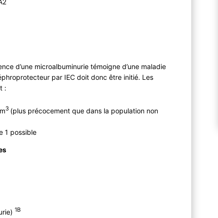
RA2
ence d’une microalbuminurie témoigne d’une maladie
phroprotecteur par IEC doit donc être initié. Les
t :
3
3m
(plus précocement que dans la population non
e 1 possible
es
1B
urie)