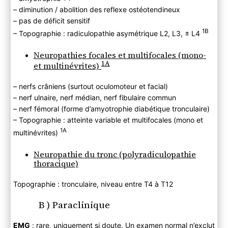
– diminution / abolition des reflexe ostéotendineux
– pas de déficit sensitif
1B
– Topographie : radiculopathie asymétrique L2, L3, ± L4
Neuropathies focales et multifocales (mono-
1A
et multinévrites)
– nerfs crâniens (surtout oculomoteur et facial)
– nerf ulnaire, nerf médian, nerf fibulaire commun
– nerf fémoral (forme d’amyotrophie diabétique tronculaire)
– Topographie : atteinte variable et multifocales (mono et
1A
multinévrites)
Neuropathie du tronc (polyradiculopathie
thoracique)
Topographie : tronculaire, niveau entre T4 à T12
B ) Paraclinique
EMG
: rare, uniquement si doute. Un examen normal n’exclut