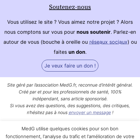
Soutenez-nous
Vous utilisez le site ? Vous aimez notre projet ? Alors
nous comptons sur vous pour
nous soutenir
. Parlez-en
autour de vous (bouche à oreille ou
réseaux sociaux
) ou
faites
un don
.
Je veux faire un don !
Site géré par l’association MedG.fr, reconnue d’intérêt général.
Créé par et pour les professionnels de santé, 100%
indépendant, sans article sponsorisé.
Si vous avez des questions, des suggestions, des critiques,
n’hésitez pas à nous
envoyer un message
!
Bon surf sur MedG !
MedG utilise quelques cookies pour son bon
Qui sommes-nous ?
|
Mentions légales
|
Contact
fonctionnement, l'analyse du trafic et l'amélioration de votre