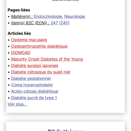
Pages liées
•
Matière(s) :
Endocrinologie
,
Neurologie
•
Item(s) R2C (ECNi) :
247 (245)
Articles liés
•
Oedeme maculaire
•
Ostéoarthropathie diabétique
•
DIDMOAD
•
Maturity Onset Diabetes of the Young
•
Diabète suraigü japonais
•
Diabète cétosique du sujet noir
•
Diabète gestationnel
•
Coma hyperosmolaire
•
Acido-cétose diabétique
•
Diabète sucré de type 1
Voir plus…