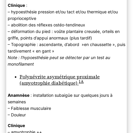
Clinique
:
– hypoesthésie pression et/ou tact et/ou thermique et/ou
proprioceptive
– abolition des réflexes ostéo-tendineux
– déformation du pied : voûte plantaire creusée, orteils en
griffe, points d’appui anormaux (plus tardif)
– Topographie : ascendante, d’abord »en chaussette », puis
tardivement « en gant »
Note : l’hypoesthésie peut se détecter par un test au
monofilament
Polynévrite asymétrique proximale
1A
(amyotrophie diabétique)
Anamnèse
: installation subaigüe sur quelques jours à
semaines
– Faiblesse musculaire
– Douleur
Clinique
– amyotrophie ++