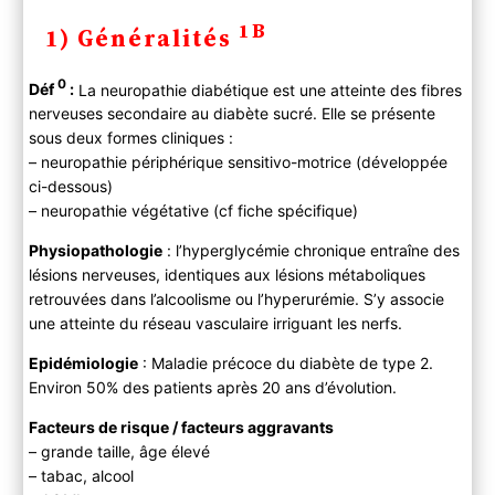
1) Généralités
1B
1) Généralités
2) Diagnostic
A ) Clinique
0
Déf
:
La neuropathie diabétique est une atteinte des fibres
Polynévrite symétrique distale
nerveuses secondaire au diabète sucré. Elle se présente
Polynévrite asymétrique proximale (amyotrophie
sous deux formes cliniques :
diabétique)
– neuropathie périphérique sensitivo-motrice (développée
Neuropathies focales et multifocales (mono- et
ci-dessous)
multinévrites)
– neuropathie végétative (cf fiche spécifique)
Neuropathie du tronc (polyradiculopathie
Physiopathologie
: l’hyperglycémie chronique entraîne des
thoracique)
lésions nerveuses, identiques aux lésions métaboliques
B ) Paraclinique
retrouvées dans l’alcoolisme ou l’hyperurémie. S’y associe
C ) Diagnostic différentiel
une atteinte du réseau vasculaire irriguant les nerfs.
3) Evolution
Epidémiologie
: Maladie précoce du diabète de type 2.
A) Histoire naturelle
Environ 50% des patients après 20 ans d’évolution.
B) Complications
Facteurs de risque / facteurs aggravants
4) PEC
– grande taille, âge élevé
– tabac, alcool