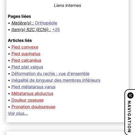
Liens internes
Pages liées
•
Matière(s) :
Orthopédie
•
Item(s) R2C (ECNi) :
+25
Articles liés
•
Pied convexe
•
Pied supinatus
•
Pied calcanéus
•
Pied plat valgus
•
Déformation du rachis : vue d‘ensemble
•
Inégalité de longueur des membres inférieurs
•
Pied métatarsus varus
•
Métatarsus abductus
•
Douleur osseuse
NAVIGATION
•
Pronation douloureuse
Voir plus…