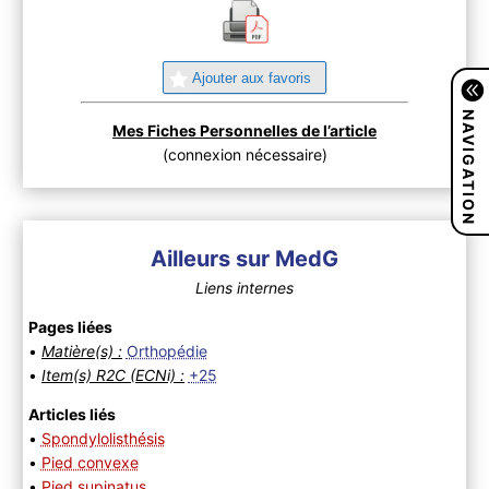
Ajouter aux favoris
NAVIGATION
Mes Fiches Personnelles de l’article
(connexion nécessaire)
Ailleurs sur MedG
Liens internes
Pages liées
•
Matière(s) :
Orthopédie
•
Item(s) R2C (ECNi) :
+25
Articles liés
•
Spondylolisthésis
•
Pied convexe
•
Pied supinatus