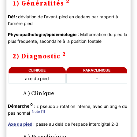
2
1) Généralités
2) Diagnostic
A ) Clinique
Déf :
déviation de l‘avant-pied en dedans par rapport à
B ) Paraclinique
l‘arrière pied
C ) Diagnostic différentiel
3) Evolution
Physiopathologie/épidémiologie
: Malformation du pied la
4) PEC
plus fréquente, secondaire à la position foetale
A ) Bilan initial
2
2) Diagnostic
B ) Traitement
CLINIQUE
PARACLINIQUE
axe du pied
–
A ) Clinique
0
Démarche
: « pseudo » rotation interne, avec un angle du
1
pas normal
Axe du pied
: passe au delà de l‘espace interdigital 2-3
B ) Paraclinique