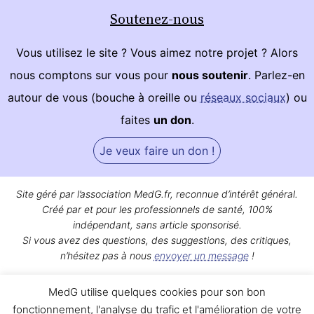
Soutenez-nous
Vous utilisez le site ? Vous aimez notre projet ? Alors
nous comptons sur vous pour
nous soutenir
. Parlez-en
autour de vous (bouche à oreille ou
réseaux sociaux
) ou
faites
un don
.
Je veux faire un don !
Site géré par l’association MedG.fr, reconnue d’intérêt général.
Créé par et pour les professionnels de santé, 100%
indépendant, sans article sponsorisé.
Si vous avez des questions, des suggestions, des critiques,
n’hésitez pas à nous
envoyer un message
!
Bon surf sur MedG !
MedG utilise quelques cookies pour son bon
Qui sommes-nous ?
|
Mentions légales
|
Contact
fonctionnement, l'analyse du trafic et l'amélioration de votre