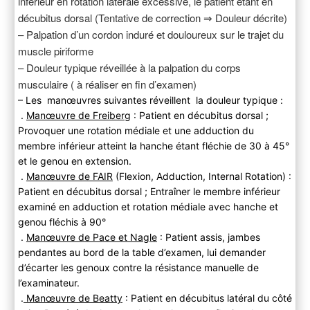
inférieur en rotation latérale excessive, le patient étant en
décubitus dorsal (Tentative de correction ⇒ Douleur décrite)
– Palpation d’un cordon induré et douloureux sur le trajet du
muscle piriforme
– Douleur typique réveillée à la palpation du corps
musculaire ( à réaliser en fin d’examen)
– Les manœuvres suivantes réveillent la douleur typique :
.
Manœuvre de Freiberg
: Patient en décubitus dorsal ;
Provoquer une rotation médiale et une adduction du
membre inférieur atteint la hanche étant fléchie de 30 à 45°
et le genou en extension.
.
Manœuvre de FAIR
(Flexion, Adduction, Internal Rotation) :
Patient en décubitus dorsal ; Entraîner le membre inférieur
examiné en adduction et rotation médiale avec hanche et
genou fléchis à 90°
.
Manœuvre de Pace et Nagle
: Patient assis, jambes
pendantes au bord de la table d’examen, lui demander
d’écarter les genoux contre la résistance manuelle de
l’examinateur.
.
Manœuvre de Beatty
: Patient en décubitus latéral du côté