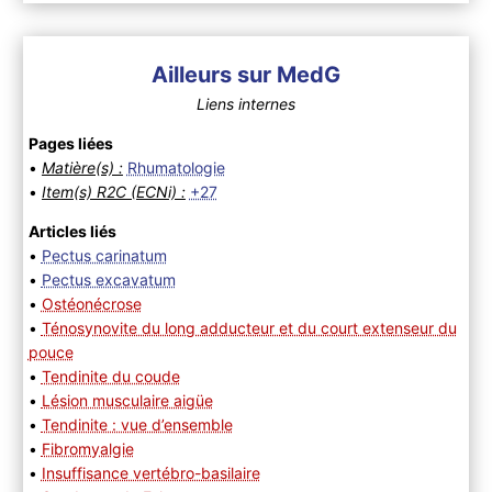
Ailleurs sur MedG
Liens internes
Pages liées
•
Matière(s) :
Rhumatologie
•
Item(s) R2C (ECNi) :
+27
Articles liés
•
Pectus carinatum
•
Pectus excavatum
•
Ostéonécrose
•
Ténosynovite du long adducteur et du court extenseur du
pouce
•
Tendinite du coude
•
Lésion musculaire aigüe
•
Tendinite : vue d’ensemble
•
Fibromyalgie
•
Insuffisance vertébro-basilaire