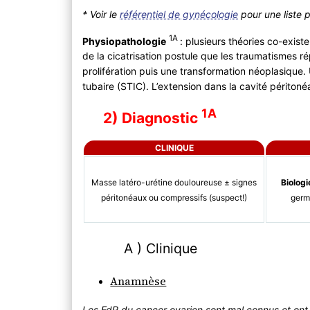
* Voir le
référentiel de gynécologie
pour une liste p
1A
Physiopathologie
: plusieurs théories co-existe
de la cicatrisation postule que les traumatismes ré
prolifération puis une transformation néoplasique.
tubaire (STIC). L’extension dans la cavité péritonéa
1A
2) Diagnostic
CLINIQUE
Masse latéro-urétine douloureuse ± signes
Biologi
péritonéaux ou compressifs (suspect!)
germ
A ) Clinique
Anamnèse
Les FdR du cancer ovarien sont mal connus et ont un