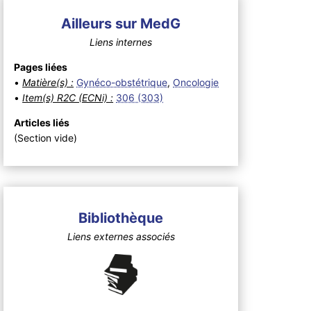
Ailleurs sur MedG
Liens internes
Pages liées
•
Matière(s) :
Gynéco-obstétrique
,
Oncologie
•
Item(s) R2C (ECNi) :
306 (303)
Articles liés
(Section vide)
Bibliothèque
Liens externes associés