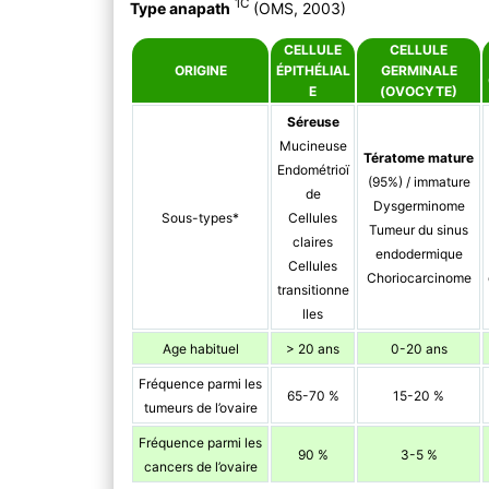
1C
Type anapath
(OMS, 2003)
CELLULE
CELLULE
ORIGINE
ÉPITHÉLIAL
GERMINALE
E
(OVOCYTE)
Séreuse
Mucineuse
Tératome mature
Endométrioï
(95%) / immature
de
Dysgerminome
Sous-types*
Cellules
Tumeur du sinus
claires
endodermique
Cellules
Choriocarcinome
transitionne
lles
Age habituel
> 20 ans
0-20 ans
Fréquence parmi les
65-70 %
15-20 %
tumeurs de l’ovaire
Fréquence parmi les
90 %
3-5 %
cancers de l’ovaire