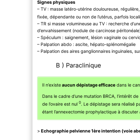
Signes physiques
– TV : masse latéro-utérine douloureuse, régulière,
fixée, dépendante ou non de l’utérus, parfois loca
– TR si masse volumineuse au TV : recherche d’une
d’envahissement (nodule de carcinose péritonéale
– Spéculum : saignement, lésion vaginale ou cervi
– Palpation abdo : ascite, hépato-splénomégalie
– Palpation des aires ganglionnaires inguinales, su
B ) Paraclinique
Il n’existe
aucun dépistage efficace
dans le canc
Dans le cadre d’une mutation BRCA, l’intérêt de
0
de l’ovaire est nul
. Le dépistage sera réalisé p
étant l’annexectomie prophylactique à discuter 
>
Echographie pelvienne 1ère intention (voie a