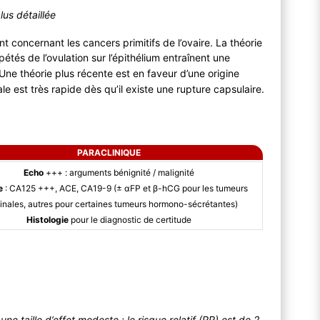
lus détaillée
nt concernant les cancers primitifs de l’ovaire. La théorie
pétés de l’ovulation sur l’épithélium entraînent une
 Une théorie plus récente est en faveur d’une origine
le est très rapide dès qu’il existe une rupture capsulaire.
PARACLINIQUE
Echo
+++ : arguments bénignité / malignité
e
: CA125 +++, ACE, CA19-9 (± αFP et β-hCG pour les tumeurs
inales, autres pour certaines tumeurs hormono-sécrétantes)
Histologie
pour le diagnostic de certitude
e taille d’effet modeste : le risque relatif (RR) est de 2