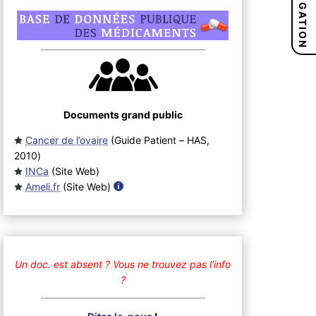
NAVIGATION
Documents grand public
Cancer de l’ovaire
(Guide Patient – HAS,
2010
)
INCa
(Site Web
)
Ameli.fr
(Site Web
)
Un doc. est absent ?
Vous ne trouvez pas l’info
?