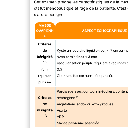
Cet examen précise les caractéristiques de la mass
statut ménopausique et l’âge de la patiente. C’es
d’allure bénigne.
MASSE
OVARIENN
ASPECT ÉCHOGRAPHIQUE
E
Critères
de
Kyste uniloculaire liquidien pur, < 7 cm ou mu
bénignité
avec parois fines < 3 mm
1B
Vascularisation périph. régulière avec index 
0,5
Kyste
Chez une femme non-ménopausée
liquidien
pur +++
Parois épaisses, contours irréguliers, contenu
0
Critères
hétérogène
de
Végétations endo- ou exokystiques
malignité
Ascite
1A
ADP
Masse pelvienne associée