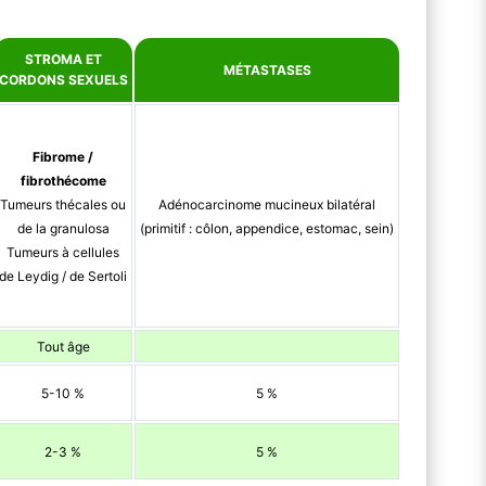
STROMA ET
MÉTASTASES
CORDONS SEXUELS
Fibrome /
fibrothécome
Tumeurs thécales ou
Adénocarcinome mucineux bilatéral
de la granulosa
(primitif : côlon, appendice, estomac, sein)
Tumeurs à cellules
de Leydig / de Sertoli
Tout âge
5-10 %
5 %
2-3 %
5 %