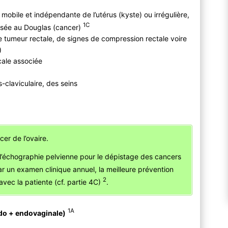
 mobile et indépendante de l’utérus (kyste) ou irrégulière,
1C
lisée au Douglas (cancer)
 tumeur rectale, de signes de compression rectale voire
)
cale associée
s-claviculaire, des seins
er de l’ovaire.
 l’échographie pelvienne pour le dépistage des cancers
ar un examen clinique annuel, la meilleure prévention
2
avec la patiente (cf. partie 4C)
.
1A
bdo + endovaginale)