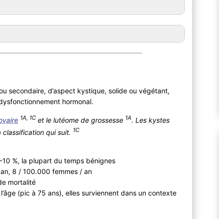
if ou secondaire, d’aspect kystique, solide ou végétant,
n dysfonctionnement hormonal.
1A, 1C
1A
ovaire
et le lutéome de grossesse
. Les kystes
1C
classification qui suit.
5-10 %, la plupart du temps bénignes
/ an, 8 / 100.000 femmes / an
e mortalité
’âge (pic à 75 ans), elles surviennent dans un contexte