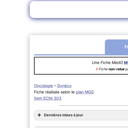
F
Une Fiche MedG
M
X
Fiche
non-relue
pa
Oncologie
–
Gynéco
Fiche réalisée selon le
plan MGS
Item ECNi 303
Dernières mises à jour