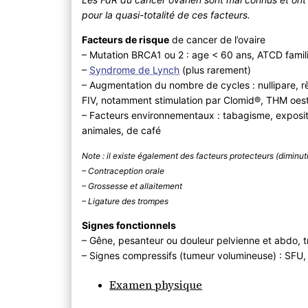
pour la quasi-totalité de ces facteurs.
Facteurs de risque
de cancer de l’ovaire
– Mutation BRCA1 ou 2 : age < 60 ans, ATCD famili
–
Syndrome de Lynch
(plus rarement)
– Augmentation du nombre de cycles : nullipare, 
FIV, notamment stimulation par Clomid®, THM oes
– Facteurs environnementaux : tabagisme, expositi
animales, de café
Note : il existe également des facteurs protecteurs (diminu
– Contraception orale
– Grossesse et allaitement
– Ligature des trompes
Signes fonctionnels
– Gêne, pesanteur ou douleur pelvienne et abdo, t
– Signes compressifs (tumeur volumineuse) : SFU,
Examen physique