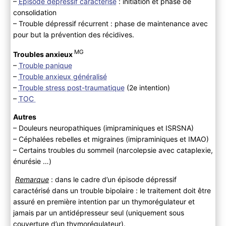
–
Épisode dépressif caractérisé
: initiation et phase de
consolidation
– Trouble dépressif récurrent : phase de maintenance avec
pour but la prévention des récidives.
MG
Troubles anxieux
–
Trouble panique
–
Trouble anxieux généralisé
–
Trouble stress post-traumatique
(2e intention)
–
TOC
Autres
– Douleurs neuropathiques (imipraminiques et ISRSNA)
– Céphalées rebelles et migraines (imipraminiques et IMAO)
– Certains troubles du sommeil (narcolepsie avec cataplexie,
énurésie …)
Remarque
: dans le cadre d’un épisode dépressif
caractérisé dans un trouble bipolaire : le traitement doit être
assuré en première intention par un thymorégulateur et
jamais par un antidépresseur seul (uniquement sous
couverture d’un thymorégulateur).