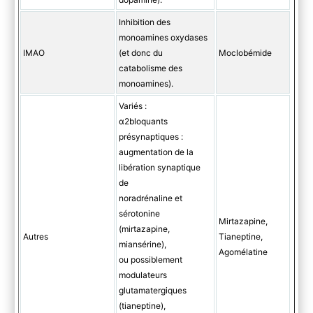
Inhibition des
monoamines oxydases
IMAO
(et donc du
Moclobémide
catabolisme des
monoamines).
Variés :
α2bloquants
présynaptiques :
augmentation de la
libération synaptique
de
noradrénaline et
sérotonine
Mirtazapine,
(mirtazapine,
Autres
Tianeptine,
miansérine),
Agomélatine
ou possiblement
modulateurs
glutamatergiques
(tianeptine),