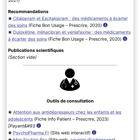
2021
)
Recommandations
Citalopram et Escitalopram : des médicaments à écarter
des soins
(Fiche Bon Usage – Prescrire, 2020
)
Duloxétine, milnacipran et venlafaxine : des médicaments
à écarter des soins
(Fiche Bon Usage – Prescrire, 2020
)
Publications scientifiques
(Section vide)
Outils de consultation
Attention aux antidépresseurs chez les enfants et les
adolescents
(Fiche Info Patient – Prescrire, 2023
)
[Payant&#93
PsychoPharma.Fr
(Site web interactif
)
Mon Soutien Psy
(Site web.
courrier d\'adressage
)