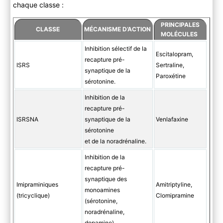
chaque classe :
PRINCIPALES
CLASSE
MÉCANISME D’ACTION
MOLÉCULES
Inhibition sélectif de la
Escitalopram,
recapture pré-
ISRS
Sertraline,
synaptique de la
Paroxétine
sérotonine.
Inhibition de la
recapture pré-
ISRSNA
synaptique de la
Venlafaxine
sérotonine
et de la noradrénaline.
Inhibition de la
recapture pré-
synaptique des
Imipraminiques
Amitriptyline,
monoamines
(tricyclique)
Clomipramine
(sérotonine,
noradrénaline,
dopamine).