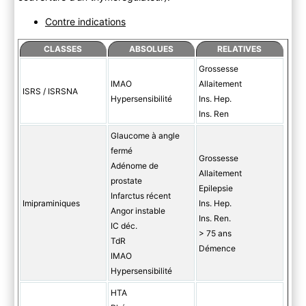
Contre indications
CLASSES
ABSOLUES
RELATIVES
Grossesse
IMAO
Allaitement
ISRS / ISRSNA
Hypersensibilité
Ins. Hep.
Ins. Ren
Glaucome à angle
fermé
Grossesse
Adénome de
Allaitement
prostate
Epilepsie
Infarctus récent
Imipraminiques
Ins. Hep.
Angor instable
Ins. Ren.
IC déc.
> 75 ans
TdR
Démence
IMAO
Hypersensibilité
HTA