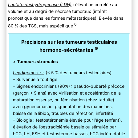
Lactate déshydrogénase (LDH)
: élévation corrélée au
volume et au degré de nécrose tumoraux (intérêt
pronostique dans les formes métastatiques). Elevée dans
0
80 % des TGS, mais aspécifique
.
Précisions sur les tumeurs testiculaires
1B
hormono-sécrétantes
>
Tumeurs stromales
Leydigomes ++
(< 5 % des tumeurs testiculaires)
– Survenue à tout âge
– Signes endocriniens (90%) : pseudo-puberté précoce
(garçon < 9 ans) avec virilisation et accélération de la
maturation osseuse, ou féminisation (chez l’adulte)
avec gynécomastie, pigmentation des mamelons,
baisse de la libido, troubles de l’érection, infertilité
– Biologie : testostéronémie élevée pour l’âge (enfant),
élévation de l’oestradiolémie basale ou stimulée par
hCG, LH, FSH et testostérone basses, hCG indétectable