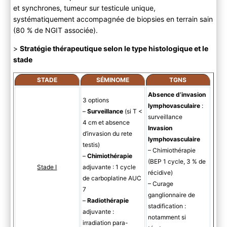
et synchrones, tumeur sur testicule unique,
systématiquement accompagnée de biopsies en terrain sain
(80 % de NGIT associée).
>
Stratégie thérapeutique selon le type histologique et le
stade
STADE
SÉMINOME
TGNS
Absence d’invasion
3 options
lymphovasculaire
:
–
Surveillance
(si T <
surveillance
4 cm et absence
Invasion
d’invasion du rete
lymphovasculaire
testis)
– Chimiothérapie
–
Chimiothérapie
(BEP 1 cycle, 3 % de
Stade I
adjuvante : 1 cycle
récidive)
de carboplatine AUC
– Curage
7
ganglionnaire de
–
Radiothérapie
stadification :
adjuvante :
notamment si
irradiation para-