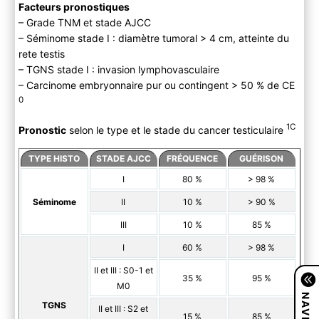
Facteurs pronostiques
– Grade TNM et stade AJCC
– Séminome stade I : diamètre tumoral > 4 cm, atteinte du
rete testis
– TGNS stade I : invasion lymphovasculaire
– Carcinome embryonnaire pur ou contingent > 50 % de CE
0
1C
Pronostic
selon le type et le stade du cancer testiculaire
TYPE HISTO
STADE AJCC
FRÉQUENCE
GUÉRISON
I
80 %
> 98 %
Séminome
II
10 %
> 90 %
III
10 %
85 %
I
60 %
> 98 %
II et III : S0-1 et
35 %
95 %
M0
TGNS
II et III : S2 et
15 %
85 %