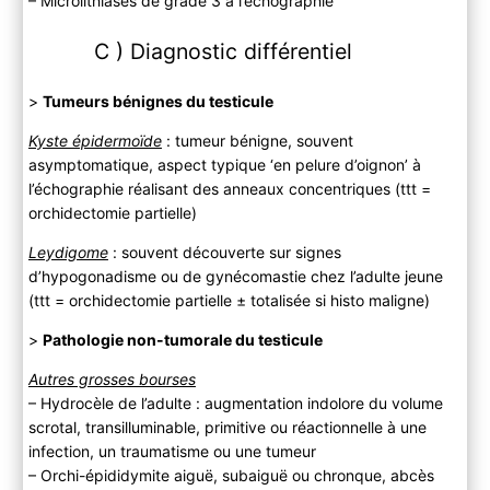
– Microlithiases de grade 3 à l’échographie
C ) Diagnostic différentiel
>
Tumeurs bénignes du testicule
Kyste épidermoïde
: tumeur bénigne, souvent
asymptomatique, aspect typique ‘en pelure d’oignon’ à
l’échographie réalisant des anneaux concentriques (ttt =
orchidectomie partielle)
Leydigome
: souvent découverte sur signes
d’hypogonadisme ou de gynécomastie chez l’adulte jeune
(ttt = orchidectomie partielle ± totalisée si histo maligne)
>
Pathologie non-tumorale du testicule
Autres grosses bourses
– Hydrocèle de l’adulte : augmentation indolore du volume
scrotal, transilluminable, primitive ou réactionnelle à une
infection, un traumatisme ou une tumeur
– Orchi-épididymite aiguë, subaiguë ou chronque, abcès