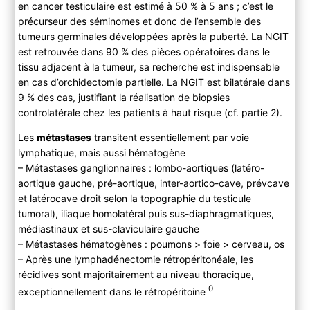
en cancer testiculaire est estimé à 50 % à 5 ans ; c’est le
précurseur des séminomes et donc de l’ensemble des
tumeurs germinales développées après la puberté. La NGIT
est retrouvée dans 90 % des pièces opératoires dans le
tissu adjacent à la tumeur, sa recherche est indispensable
en cas d’orchidectomie partielle. La NGIT est bilatérale dans
9 % des cas, justifiant la réalisation de biopsies
controlatérale chez les patients à haut risque (cf. partie 2).
Les
métastases
transitent essentiellement par voie
lymphatique, mais aussi hématogène
– Métastases ganglionnaires : lombo-aortiques (latéro-
aortique gauche, pré-aortique, inter-aortico-cave, prévcave
et latérocave droit selon la topographie du testicule
tumoral), iliaque homolatéral puis sus-diaphragmatiques,
médiastinaux et sus-claviculaire gauche
– Métastases hématogènes : poumons > foie > cerveau, os
– Après une lymphadénectomie rétropéritonéale, les
récidives sont majoritairement au niveau thoracique,
0
exceptionnellement dans le rétropéritoine