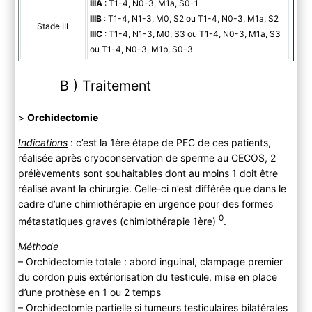
IIIA
: T1-4, N0-3, M1a, S0-1
IIIB
: T1-4, N1-3, M0, S2 ou T1-4, N0-3, M1a, S2
Stade III
IIIC
: T1-4, N1-3, M0, S3 ou T1-4, N0-3, M1a, S3
ou T1-4, N0-3, M1b, S0-3
B ) Traitement
>
Orchidectomie
Indications
: c’est la 1ère étape de PEC de ces patients,
réalisée après cryoconservation de sperme au CECOS, 2
prélèvements sont souhaitables dont au moins 1 doit être
réalisé avant la chirurgie. Celle-ci n’est différée que dans le
cadre d’une chimiothérapie en urgence pour des formes
0
métastatiques graves (chimiothérapie 1ère)
.
Méthode
– Orchidectomie totale : abord inguinal, clampage premier
du cordon puis extériorisation du testicule, mise en place
d’une prothèse en 1 ou 2 temps
– Orchidectomie partielle si tumeurs testiculaires bilatérales