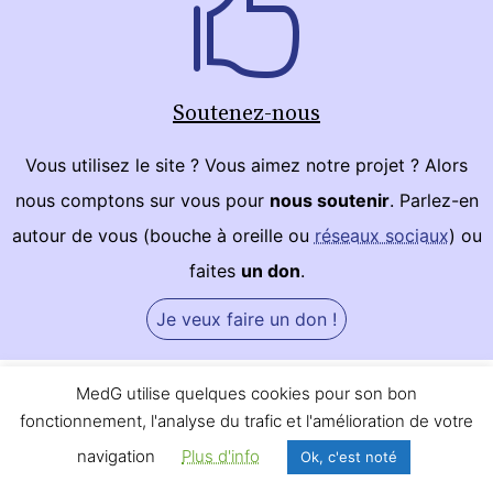
Soutenez-nous
Vous utilisez le site ? Vous aimez notre projet ? Alors
nous comptons sur vous pour
nous soutenir
. Parlez-en
autour de vous (bouche à oreille ou
réseaux sociaux
) ou
faites
un don
.
Je veux faire un don !
Site géré par l’association MedG.fr, reconnue d’intérêt général.
MedG utilise quelques cookies pour son bon
Créé par et pour les professionnels de santé, 100%
fonctionnement, l'analyse du trafic et l'amélioration de votre
indépendant, sans article sponsorisé.
navigation
Plus d'info
Ok, c'est noté
Si vous avez des questions, des suggestions, des critiques,
n’hésitez pas à nous
envoyer un message
!