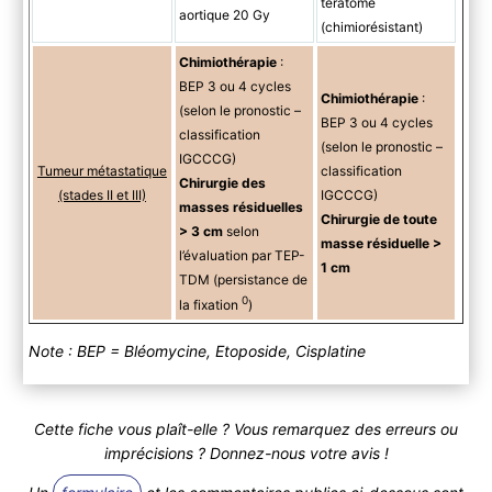
tératome
aortique 20 Gy
(chimiorésistant)
Chimiothérapie
:
BEP 3 ou 4 cycles
Chimiothérapie
:
(selon le pronostic –
BEP 3 ou 4 cycles
classification
(selon le pronostic –
IGCCCG)
Tumeur métastatique
classification
Chirurgie des
(stades II et III)
IGCCCG)
masses résiduelles
Chirurgie de toute
> 3 cm
selon
masse résiduelle >
l’évaluation par TEP-
1 cm
TDM (persistance de
0
la fixation
)
Note : BEP = Bléomycine, Etoposide, Cisplatine
Cette fiche vous plaît-elle ? Vous remarquez des erreurs ou
imprécisions ? Donnez-nous votre avis !