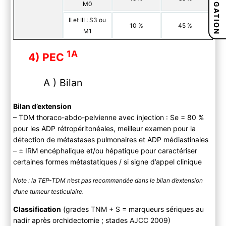
NAVIGATION
M0
II et III : S3 ou
10 %
45 %
M1
1A
4) PEC
A ) Bilan
Bilan d’extension
– TDM thoraco-abdo-pelvienne avec injection : Se = 80 %
pour les ADP rétropéritonéales, meilleur examen pour la
détection de métastases pulmonaires et ADP médiastinales
– ± IRM encéphalique et/ou hépatique pour caractériser
certaines formes métastatiques / si signe d’appel clinique
Note : la TEP-TDM n’est pas recommandée dans le bilan d’extension
d’une tumeur testiculaire.
Classification
(grades TNM + S = marqueurs sériques au
nadir après orchidectomie ; stades AJCC 2009)