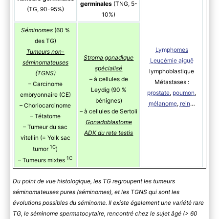
germinales
(TNG, 5-
(TG, 90-95%)
10%)
Séminomes
(60 %
des TG)
Lymphomes
Tumeurs non-
Stroma gonadique
Leucémie aiguê
séminomateuses
spécialisé
lymphoblastique
(TGNS)
– à cellules de
Métastases :
– Carcinome
Leydig (90 %
prostate
,
poumon
,
embryonnaire (CE)
bénignes)
mélanome
,
rein
…
– Choriocarcinome
– à cellules de Sertoli
– Tétatome
Gonadoblastome
– Tumeur du sac
ADK du rete testis
vitellin (= Yolk sac
1C
tumor
)
1C
– Tumeurs mixtes
Du point de vue histologique, les TG regroupent les tumeurs
séminomateuses pures (séminomes), et les TGNS qui sont les
évolutions possibles du séminome. Il existe également une variété rare
TG, le séminome spermatocytaire, rencontré chez le sujet âgé (> 60