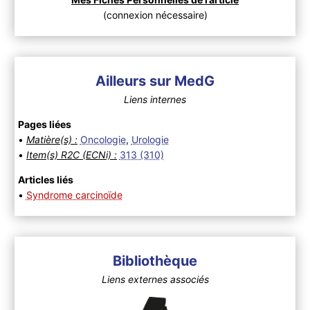
(connexion nécessaire)
Ailleurs sur MedG
Liens internes
Pages liées
•
Matière(s) :
Oncologie
,
Urologie
•
Item(s) R2C (ECNi) :
313 (310)
Articles liés
•
Syndrome carcinoïde
Bibliothèque
Liens externes associés