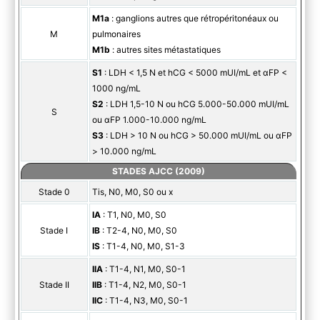
M1a
: ganglions autres que rétropéritonéaux ou
M
pulmonaires
M1b
: autres sites métastatiques
S1
: LDH < 1,5 N et hCG < 5000 mUI/mL et αFP <
1000 ng/mL
S2
: LDH 1,5-10 N ou hCG 5.000-50.000 mUI/mL
S
ou αFP 1.000-10.000 ng/mL
S3
: LDH > 10 N ou hCG > 50.000 mUI/mL ou αFP
> 10.000 ng/mL
STADES AJCC (2009)
Stade 0
Tis, N0, M0, S0 ou x
IA
: T1, N0, M0, S0
Stade I
IB
: T2-4, N0, M0, S0
IS
: T1-4, N0, M0, S1-3
IIA
: T1-4, N1, M0, S0-1
Stade II
IIB
: T1-4, N2, M0, S0-1
IIC
: T1-4, N3, M0, S0-1