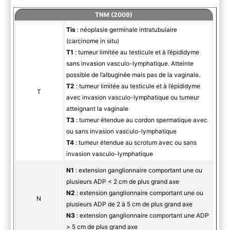
TNM (2009)
Tis
: néoplasie germinale intratubuiaire
(carcinome in situ)
T1
: tumeur limitée au testicule et à l’épididyme
sans invasion vasculo-lymphatique. Atteinte
possible de l’albuginée mais pas de la vaginale.
T2
: tumeur limitée au testicule et à l’épididyme
T
avec invasion vasculo-lymphatique ou tumeur
atteignant la vaginale
T3
: tumeur étendue au cordon spermatique avec
ou sans invasion vasculo-lymphatique
T4
: tumeur étendue au scrotum avec ou sans
invasion vasculo-lymphatique
N1
: extension ganglionnaire comportant une ou
plusieurs ADP < 2 cm de plus grand axe
N2
: extension ganglionnaire comportant une ou
N
plusieurs ADP de 2 à 5 cm de plus grand axe
N3
: extension ganglionnaire comportant une ADP
> 5 cm de plus grand axe