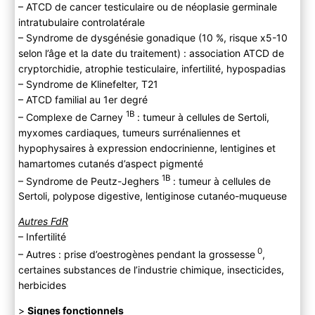
– ATCD de cancer testiculaire ou de néoplasie germinale
intratubulaire controlatérale
– Syndrome de dysgénésie gonadique (10 %, risque x5-10
selon l’âge et la date du traitement) : association ATCD de
cryptorchidie, atrophie testiculaire, infertilité, hypospadias
– Syndrome de Klinefelter, T21
– ATCD familial au 1er degré
1B
– Complexe de Carney
: tumeur à cellules de Sertoli,
myxomes cardiaques, tumeurs surrénaliennes et
hypophysaires à expression endocrinienne, lentigines et
hamartomes cutanés d’aspect pigmenté
1B
– Syndrome de Peutz-Jeghers
: tumeur à cellules de
Sertoli, polypose digestive, lentiginose cutanéo-muqueuse
Autres FdR
– Infertilité
0
– Autres : prise d’oestrogènes pendant la grossesse
,
certaines substances de l’industrie chimique, insecticides,
herbicides
>
Signes fonctionnels