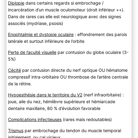
Diplopie
dans certains regards si embrochage /
incarcération d’un muscle oculomoteur (droit inférieur ++).
Dans de rares cas elle est neurologique avec des signes
associés (mydriase, psosis)
Enophtalmie et dystopie oculaire
: effondrement des parois
latérale et surtout inférieure de l’orbite
Perte de l’acuité visuelle
par contusion du globe oculaire (3-
5%)
Cécité
par contusion directe du nerf optique OU hématome
compressif intra-orbitaire OU thrombose de l’artère centrale
de la rétine.
Hypoesthésie dans le territoire du V2
(nerf infraorbitaire) :
joue, aile du nez, hémilèvre supérieure et hémiarcade
dentaire maxillaire, 80 % d’évolution favorable
Complications infectieuses
(rares mais redoutables)
Trismus
par embrochage du tendon du muscle temporal
initialement, ou cal vicieux