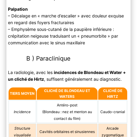
Palpation
– Décalage en « marche d’escalier » avec douleur exquise
en regard des foyers fracturaires
– Emphysème sous-cutané de la paupière inférieure :
crépitation neigeuse traduisant un « pneumorbite » par
communication avec le sinus maxillaire
B ) Paraclinique
La radiologie, avec les
incidences de Blondeau et Water +
un cliché de Hirtz
, suffisent généralement au diagnostic.
CLICHÉ DE BLONDEAU ET
CLICHÉ DE
TIERS MOYEN
WATERS
HIRTZ
Antéro-post
Incidence
(Blondeau : nez et menton au
Caudo-cranial
contact du film)
Structure
Arcade
Cavités orbitaires et sinusiennes
visualisée
zygomatique