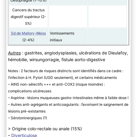
Oesophagite (1-10%)
Cancers du tractus
digestif supérieur (2-
5%)
Sd de Mallory-Weiss
Vomissements
(2-4%)
initiaux
Autres
: gastrites, angiodysplasies, ulcérations de Dieulafoy,
hémobilie, wirsungorragie, fistule aorto-digestive
Notes : 2 facteurs de risques distincts sont identifiés dans ce cadre :
l’infection à H. Pylori (UGD seulement), et certains médicaments
– AINS non-sélectifs +++ et anti-COX2 (risque moindre) :
complications ulcéreuses
– Aspirine : lésions muqueuses gastro-intestinales même à faible dose !
– Autres anti-agrégants et anticoagulants : favorisent le saignement de
lésions pré-existantes
– Sérotoninergiques (?)
> Origine colo-rectale ou anale (15%)
–
Diverticulose