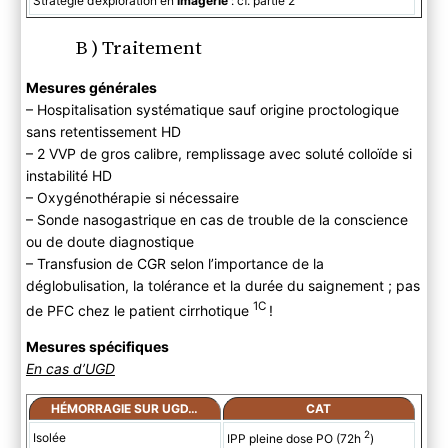
Stratégie d’exploration en
imagerie
: cf. partie 2
B ) Traitement
Mesures générales
– Hospitalisation systématique sauf origine proctologique
sans retentissement HD
– 2 VVP de gros calibre, remplissage avec soluté colloïde si
instabilité HD
– Oxygénothérapie si nécessaire
– Sonde nasogastrique en cas de trouble de la conscience
ou de doute diagnostique
– Transfusion de CGR selon l’importance de la
déglobulisation, la tolérance et la durée du saignement ; pas
1C
de PFC chez le patient cirrhotique
!
Mesures spécifiques
En cas d’UGD
HÉMORRAGIE SUR UGD…
CAT
2
Isolée
IPP pleine dose PO (72h
)