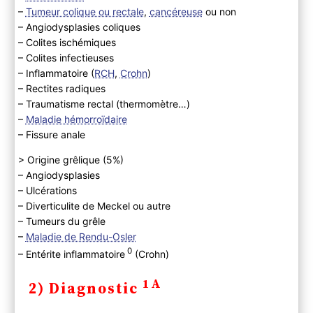
–
Tumeur colique ou rectale
,
cancéreuse
ou non
– Angiodysplasies coliques
– Colites ischémiques
– Colites infectieuses
– Inflammatoire (
RCH
,
Crohn
)
– Rectites radiques
– Traumatisme rectal (thermomètre…)
–
Maladie hémorroïdaire
– Fissure anale
> Origine grêlique (5%)
– Angiodysplasies
– Ulcérations
– Diverticulite de Meckel ou autre
– Tumeurs du grêle
–
Maladie de Rendu-Osler
0
– Entérite inflammatoire
(Crohn)
1A
2) Diagnostic