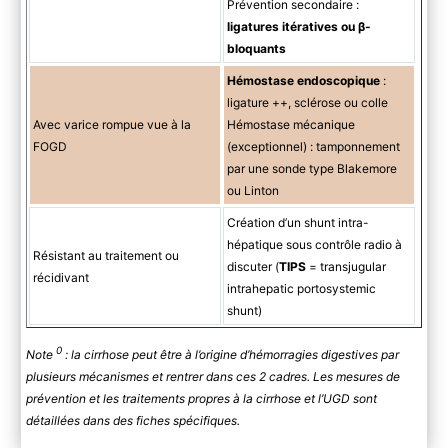
Prévention secondaire :
ligatures itératives ou β-
bloquants
Hémostase endoscopique
:
ligature ++, sclérose ou colle
Avec varice rompue vue à la
Hémostase mécanique
FOGD
(exceptionnel) : tamponnement
par une sonde type Blakemore
ou Linton
Création d’un shunt intra-
hépatique sous contrôle radio à
Résistant au traitement ou
discuter (
TIPS
= transjugular
récidivant
intrahepatic portosystemic
shunt)
0
Note
: la cirrhose peut être à l’origine d’hémorragies digestives par
plusieurs mécanismes et rentrer dans ces 2 cadres. Les mesures de
prévention et les traitements propres à la cirrhose et l’UGD sont
détaillées dans des fiches spécifiques.