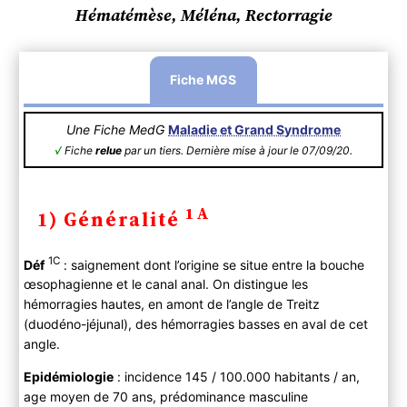
Hématémèse, Méléna, Rectorragie
Fiche MGS
Une Fiche MedG
Maladie et Grand Syndrome
√
Fiche
relue
par un tiers. Dernière mise à jour le 07/09/20.
1A
1) Généralité
1C
Déf
: saignement dont l’origine se situe entre la bouche
œsophagienne et le canal anal. On distingue les
hémorragies hautes, en amont de l’angle de Treitz
(duodéno-jéjunal), des hémorragies basses en aval de cet
angle.
Epidémiologie
: incidence 145 / 100.000 habitants / an,
age moyen de 70 ans, prédominance masculine