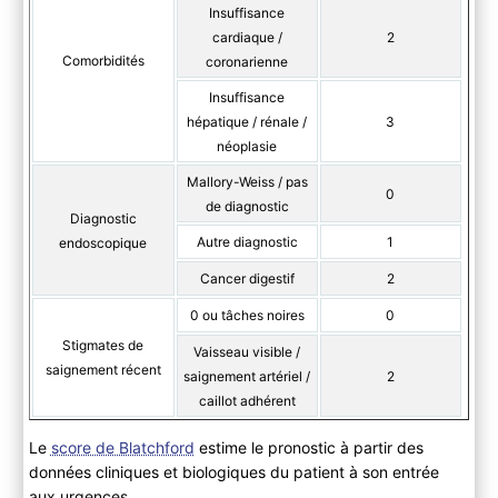
Insuffisance
cardiaque /
2
Comorbidités
coronarienne
Insuffisance
hépatique / rénale /
3
néoplasie
Mallory-Weiss / pas
0
de diagnostic
Diagnostic
Autre diagnostic
1
endoscopique
Cancer digestif
2
0 ou tâches noires
0
Stigmates de
Vaisseau visible /
saignement récent
saignement artériel /
2
caillot adhérent
Le
score de Blatchford
estime le pronostic à partir des
données cliniques et biologiques du patient à son entrée
aux urgences.