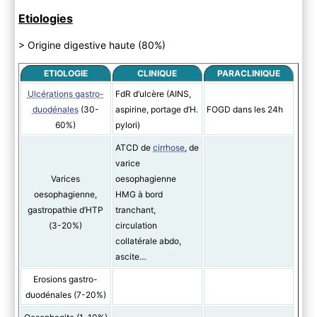
Etiologies
> Origine digestive haute (80%)
ETIOLOGIE
CLINIQUE
PARACLINIQUE
Ulcérations gastro-
FdR d’ulcère (AINS,
duodénales
(30-
aspirine, portage d’H.
FOGD dans les 24h
60%)
pylori)
ATCD de
cirrhose
, de
varice
Varices
oesophagienne
oesophagienne,
HMG à bord
gastropathie d’HTP
tranchant,
(3-20%)
circulation
collatérale abdo,
ascite…
Erosions gastro-
duodénales (7-20%)