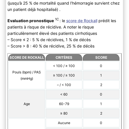
(jusqu’à 25 % de mortalité quand l’hémorragie survient chez
un patient déjà hospitalisé) .
1C
Evaluation pronostique
: le
score de Rockall
prédit les
patients à risque de récidive. A noter le risque
particulièrement élevé des patients cirrhotiques
– Score ≤ 2 : 5 % de récidives, 1 % de décès
– Score > 8 : 40 % de récidive, 25 % de décès
SCORE DE ROCKALL
CRITÈRES
SCORE
< 100 / ≥ 100
0
Pouls (bpm) / PAS
≥ 100 / ≥ 100
1
(mmHg)
– / < 100
2
< 60
0
Age
60-79
1
≥ 80
2
Aucune
0