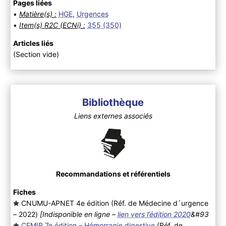
Pages liées
•
Matière(s) :
HGE
,
Urgences
•
Item(s) R2C (ECNi) :
355 (350)
Articles liés
(Section vide)
Bibliothèque
Liens externes associés
Recommandations et référentiels
Fiches
CNUMU-APNET 4e édition (Réf. de Médecine d´urgence
– 2022
)
[Indisponible en ligne –
lien vers l’édition 2020
&#93
CEMIR 7e édition – Hémorragie digestive
(Réf. de