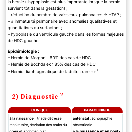
la hernie (l’hypoplasie est plus importante lorsque la hernie
survient tôt dans la gestation) ;
– réduction du nombre de vaisseaux pulmonaires => HTAP ;
– ± immaturité pulmonaire avec anomalies qualitatives et
quantitatives du surfactant ;
– hypoplasie du ventricule gauche dans les formes majeures
de HDC gauche.
Epidémiologie
:
– Hernie de Morgani : 80% des cas de HDC
– Hernie de Bochdalek : 85% des cas de HDC
0
– Hernie diaphragmatique de l’adulte : rare ++
2
2) Diagnostic
CLINIQUE
PARACLINIQUE
à la naissance
: triade détresse
anténatal
: échographie
respiratoire, déviation des bruits du
obstétricale
naissance et en post-
cœur et abdomen plat
à
la