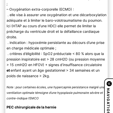
;
– Oxygénation extra-corporelle (ECMO) :
. elle vise à assurer une oxygénation et une décarboxylation
adéquate et à limiter le baro-volotraumatisme du poumon.
Ici (HTAP au cours d’une HDC) elle permet de limiter la
précharge du ventricule droit et la défaillance cardiaque
droite.
. indication : hypoxémie persistante au décours d’une prise
en charge médicale optimale ;
. critères d’éligibilité : SpO2 préductale < 80 % alors que la
pression inspiratoire est > 28 cmH2O (ou pression moyenne
> 15 cmH2O en HFOV) + signes d’insuffisance circulatoire
et
enfant ayant un âge gestationnel > 34 semaines et un
poids de naissance > 2kg.
Note : pour certaines écoles, une hypercapnie persistance malgré une
NAVIGATION
ventilation optimale témoigne d’une hypoplasie pulmonaire sévère et
contre-indique l’EMCO
PEC chirurgicale de la hernie