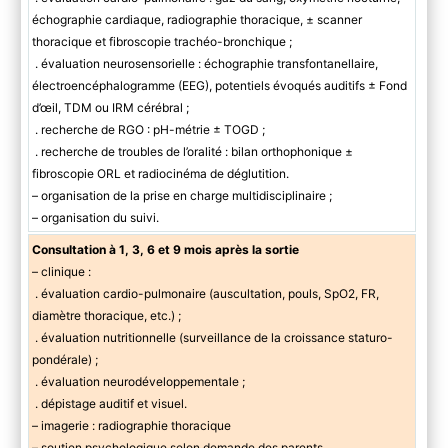
échographie cardiaque, radiographie thoracique, ± scanner
thoracique et fibroscopie trachéo-bronchique ;
. évaluation neurosensorielle : échographie transfontanellaire,
électroencéphalogramme (EEG), potentiels évoqués auditifs ± Fond
d’œil, TDM ou IRM cérébral ;
. recherche de RGO : pH-métrie ± TOGD ;
. recherche de troubles de l’oralité : bilan orthophonique ±
fibroscopie ORL et radiocinéma de déglutition.
– organisation de la prise en charge multidisciplinaire ;
– organisation du suivi.
Consultation à 1, 3, 6 et 9 mois après la sortie
– clinique :
. évaluation cardio-pulmonaire (auscultation, pouls, SpO2, FR,
diamètre thoracique, etc.) ;
. évaluation nutritionnelle (surveillance de la croissance staturo-
pondérale) ;
. évaluation neurodéveloppementale ;
. dépistage auditif et visuel.
– imagerie : radiographie thoracique
– soutien psychologique selon demande des parents