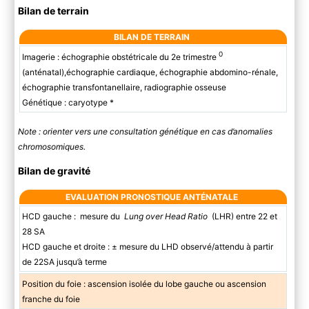
Bilan de terrain
BILAN DE TERRAIN
0
Imagerie : échographie obstétricale du 2e trimestre
(anténatal),échographie cardiaque, échographie abdomino-rénale,
échographie transfontanellaire, radiographie osseuse
Génétique : caryotype *
Note : orienter vers une consultation génétique en cas d’anomalies
chromosomiques.
Bilan de gravité
EVALUATION PRONOSTIQUE ANTÉNATALE
HCD gauche : mesure du
Lung over Head Ratio
(LHR) entre 22 et
28 SA
HCD gauche et droite : ± mesure du LHD observé/attendu à partir
de 22SA jusqu’à terme
Position du foie : ascension isolée du lobe gauche ou ascension
franche du foie