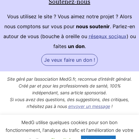
Soutenez-nous
Vous utilisez le site ? Vous aimez notre projet ? Alors
nous comptons sur vous pour
nous soutenir
. Parlez-en
autour de vous (bouche à oreille ou
réseaux sociaux
) ou
faites
un don
.
Je veux faire un don !
Site géré par l’association MedG.fr, reconnue d’intérêt général.
Créé par et pour les professionnels de santé, 100%
indépendant, sans article sponsorisé.
Si vous avez des questions, des suggestions, des critiques,
n’hésitez pas à nous
envoyer un message
!
Bon surf sur MedG !
MedG utilise quelques cookies pour son bon
Qui sommes-nous ?
|
Mentions légales
|
Contact
fonctionnement, l'analyse du trafic et l'amélioration de votre