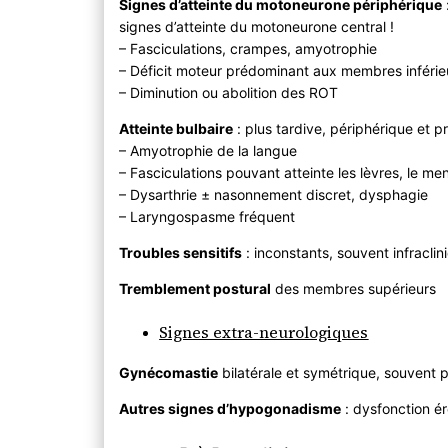
Signes d’atteinte du motoneurone périphérique
signes d’atteinte du motoneurone central !
– Fasciculations, crampes, amyotrophie
– Déficit moteur prédominant aux membres inférie
– Diminution ou abolition des ROT
Atteinte bulbaire
: plus tardive, périphérique et p
– Amyotrophie de la langue
– Fasciculations pouvant atteinte les lèvres, le men
– Dysarthrie ± nasonnement discret, dysphagie
– Laryngospasme fréquent
Troubles sensitifs
: inconstants, souvent infraclin
Tremblement postural
des membres supérieurs
Signes extra-neurologiques
Gynécomastie
bilatérale et symétrique, souvent 
Autres signes d’hypogonadisme
: dysfonction ére