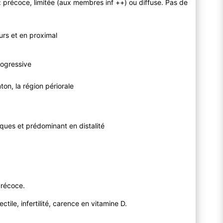
: précoce, limitée (aux membres inf ++) ou diffuse. Pas de
urs et en proximal
rogressive
ton, la région périorale
iques et prédominant en distalité
précoce.
ctile, infertilité, carence en vitamine D.