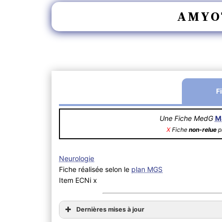
AMYOT
F
Une Fiche MedG
M
X
Fiche
non-relue
pa
Neurologie
Fiche réalisée selon le
plan MGS
Item ECNi x
Dernières mises à jour