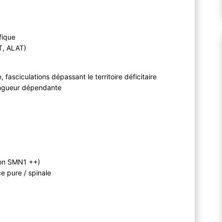
fique
T, ALAT)
 fasciculations dépassant le territoire déficitaire
longueur dépendante
tion SMN1 ++)
e pure / spinale