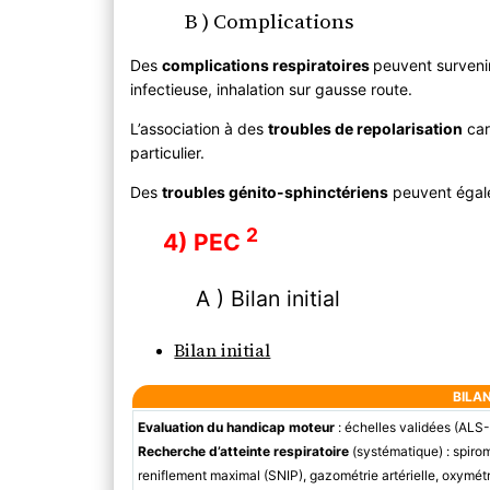
B ) Complications
Des
complications respiratoires
peuvent surveni
infectieuse, inhalation sur gausse route.
L’association à des
troubles de repolarisation
car
particulier.
Des
troubles génito-sphinctériens
peuvent égale
2
4) PEC
A ) Bilan initial
Bilan initial
BILA
Evaluation du handicap moteur
: échelles validées (A
Recherche d’atteinte respiratoire
(systématique) : spirom
reniflement maximal (SNIP), gazométrie artérielle, oxymét