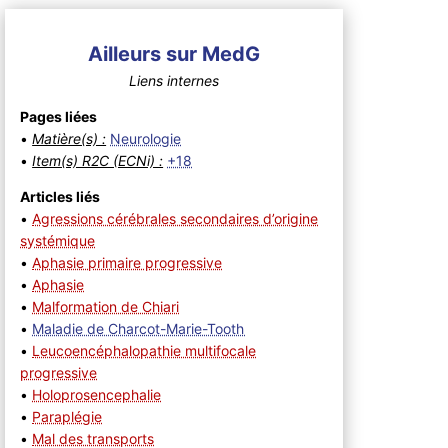
Ailleurs sur MedG
Liens internes
Pages liées
•
Matière(s) :
Neurologie
•
Item(s) R2C (ECNi) :
+18
Articles liés
•
Agressions cérébrales secondaires d’origine
systémique
•
Aphasie primaire progressive
•
Aphasie
•
Malformation de Chiari
•
Maladie de Charcot-Marie-Tooth
•
Leucoencéphalopathie multifocale
progressive
•
Holoprosencephalie
•
Paraplégie
•
Mal des transports